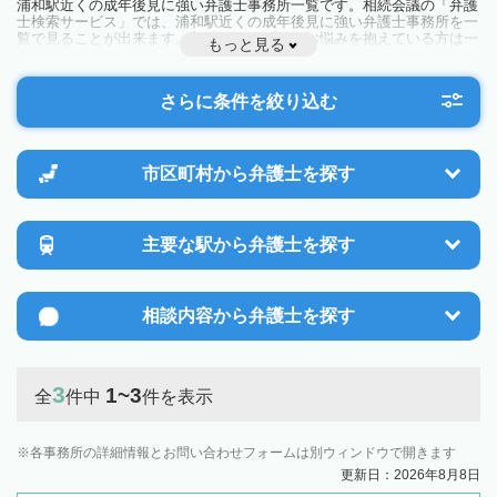
浦和駅近くの成年後見に強い弁護士事務所一覧です。相続会議の「弁護
士検索サービス」では、浦和駅近くの成年後見に強い弁護士事務所を一
覧で見ることが出来ます。相続のトラブルやお悩みを抱えている方は一
もっと見る
度近隣の弁護士に相談してみましょう。
さらに条件を絞り込む
市区町村から
弁護士を探す
主要な駅から
弁護士を探す
相談内容から
弁護士を探す
3
1~3
全
件中
件を表示
各事務所の詳細情報とお問い合わせフォームは別ウィンドウで開きます
更新日：2026年8月8日