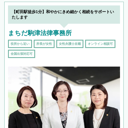
19時以降TEL可の条件
を加えて再検索
【町田駅徒歩1分】和やかにきめ細かく相続をサポートい
たします
まちだ駒津法律事務所
役所から近い
所長が女性
女性弁護士在籍
オンライン相談可
全国出張対応可