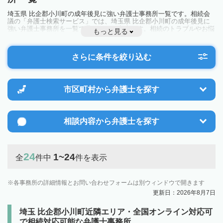
埼玉県 比企郡小川町の成年後見に強い弁護士事務所一覧です。相続会
議の「弁護士検索サービス」では、埼玉県 比企郡小川町の成年後見に
強い弁護士事務所を一覧で見ることが出来ます。相続のトラブルやお悩
もっと見る
みを抱えている方は一度近隣の弁護士に相談してみましょう。
さらに条件を絞り込む
市区町村から
弁護士を探す
相談内容から
弁護士を探す
24
1~24
全
件中
件を表示
各事務所の詳細情報とお問い合わせフォームは別ウィンドウで開きます
更新日：2026年8月7日
埼玉 比企郡小川町近隣エリア・全国オンライン対応可
で相続対応可能な弁護士事務所