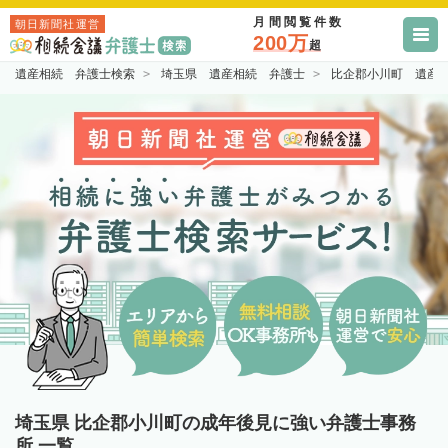
月間閲覧件数
朝日新聞社運営
200万
超
遺産相続 弁護士検索
埼玉県 遺産相続 弁護士
比企郡小川町 遺産
埼玉県 比企郡小川町の成年後見に強い弁護士事務
所 一覧