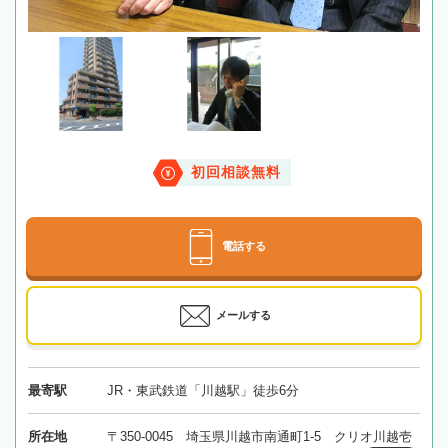
初回相談無料
電話する
メールする
最寄駅
JR・東武鉄道「川越駅」徒歩6分
所在地
〒350-0045 埼玉県川越市南通町1-5 クリオ川越壱