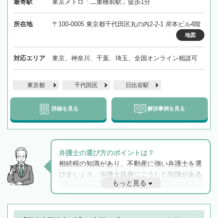
最寄駅
東京メトロ「二重橋前駅」徒歩1分
所在地
〒100-0005 東京都千代田区丸の内2-2-1 岸本ビル4階
地図
対応エリア
東京、神奈川、千葉、埼玉、全国オンライン相談可
東京都
千代田区
日比谷駅
詳細を見る
解決事例を見る
弁護士の選び方のポイントは？
相続税の知識があり、不動産に強い弁護士を選
びましょう。弁護士自身にこうした知識がある
もっと見る
と他士業との連携もスムーズに進み、トラブル
解決のみならず相続をトータルで任せることが
できます。また、相続は感情がからむ分野なの
でフィーリングも重要です。実際に電話や面談