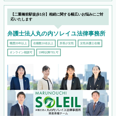
【二重橋前駅徒歩1分】相続に関する幅広いお悩みにご対
応いたします
弁護士法人丸の内ソレイユ法律事務所
職歴20年以上
在籍数10名以上
所長が女性
女性弁護士在籍
オンライン相談可
19時以降TEL可