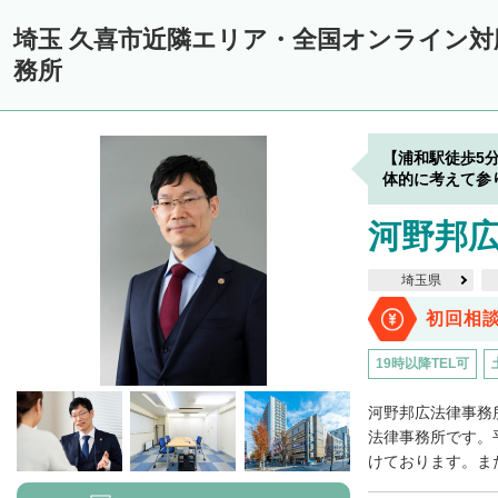
埼玉 久喜市近隣エリア・全国オンライン
務所
【浦和駅徒歩5
体的に考えて参
河野邦
埼玉県
初回相
19時以降TEL可
河野邦広法律事務
法律事務所です。
けております。また