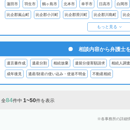
蓮田市
羽生市
鶴ヶ島市
北本市
幸手市
日高市
白岡市
比企郡嵐山町
比企郡小川町
比企郡滑川町
比企郡川島町
比
比企郡ときがわ町
入間郡三芳町
入間郡毛呂山町
入間郡越生町
もっと見る
児玉郡上里町
児玉郡神川町
児玉郡美里町
大里郡寄居町
秩
秩父郡長瀞町
秩父郡東秩父村
相談内容から
弁護士
遺言書作成
遺産分割
相続放棄
遺留分侵害額請求
相続人調
成年後見
遺産/財産の使い込み・使途不明金
不動産相続
84
1~50
全
件中
件を表示
各事務所の詳細