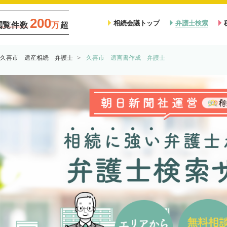
200
相続会議トップ
弁護士検索
閲覧件数
万
超
久喜市 遺産相続 弁護士
久喜市 遺言書作成 弁護士