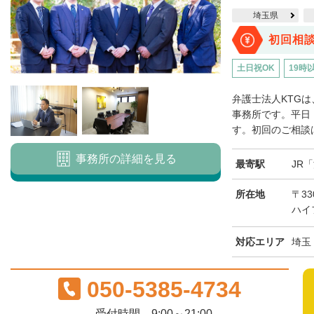
埼玉県
初回相
土日祝OK
19時
弁護士法人KTG
事務所です。平日
す。初回のご相談は
事務所の詳細を見る
最寄駅
JR
所在地
〒3
ハイ
対応エリア
埼玉
050-5385-4734
受付時間 9:00～21:00