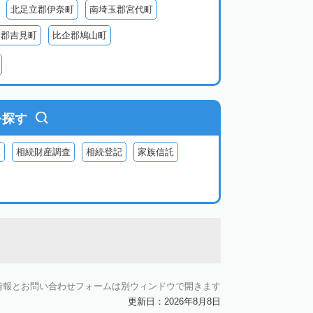
北足立郡伊奈町
南埼玉郡宮代町
企郡吉見町
比企郡鳩山町
北葛飾郡杉戸町
北葛飾郡松伏町
父郡小鹿野町
秩父郡皆野町
秩父郡横瀬町
を探す
査
相続財産調査
相続登記
家族信託
情報とお問い合わせフォームは別ウィンドウで開きます
更新日：2026年8月8日