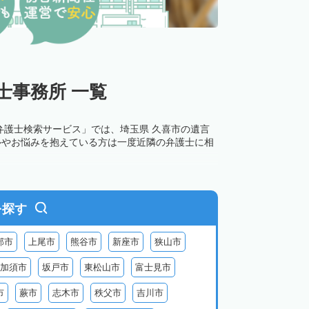
士事務所 一覧
弁護士検索サービス」では、埼玉県 久喜市の遺言
ルやお悩みを抱えている方は一度近隣の弁護士に相
を探す
部市
上尾市
熊谷市
新座市
狭山市
加須市
坂戸市
東松山市
富士見市
市
蕨市
志木市
秩父市
吉川市