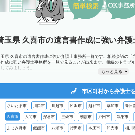
埼玉県 久喜市の遺言書作成に強い弁護
埼玉県 久喜市の遺言書作成に強い弁護士事務所一覧です。相続会議の「
書作成に強い弁護士事務所を一覧で見ることが出来ます。相続のトラブ
談してみましょう。
もっと見る
市区町村から
弁護士
さいたま市
川口市
川越市
所沢市
越谷市
草加市
春日
久喜市
入間市
深谷市
三郷市
朝霞市
戸田市
鴻巣市
ふじみ野市
飯能市
八潮市
行田市
本庄市
和光市
桶川