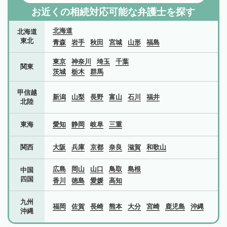
お近くの相続対応可能な
弁護士を探す
北海道
北海道
東北
青森
岩手
秋田
宮城
山形
福島
東京
神奈川
埼玉
千葉
関東
茨城
栃木
群馬
甲信越
新潟
山梨
長野
富山
石川
福井
北陸
東海
愛知
静岡
岐阜
三重
関西
大阪
兵庫
京都
奈良
滋賀
和歌山
広島
岡山
山口
鳥取
島根
中国
四国
香川
徳島
愛媛
高知
九州
福岡
佐賀
長崎
熊本
大分
宮崎
鹿児島
沖縄
沖縄