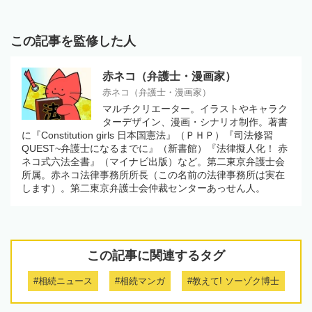
この記事を監修した人
赤ネコ（弁護士・漫画家）
赤ネコ（弁護士・漫画家）
マルチクリエーター。イラストやキャラク
ターデザイン、漫画・シナリオ制作。著書
に『Constitution girls 日本国憲法』（ＰＨＰ）『司法修習
QUEST~弁護士になるまでに』（新書館）『法律擬人化！ 赤
ネコ式六法全書』（マイナビ出版）など。第二東京弁護士会
所属。赤ネコ法律事務所所長（この名前の法律事務所は実在
します）。第二東京弁護士会仲裁センターあっせん人。
この記事に関連するタグ
#相続ニュース
#相続マンガ
#教えて! ソーゾク博士