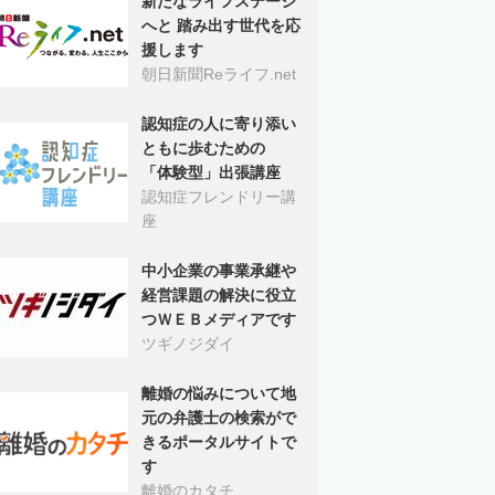
新たなライフステージ
へと 踏み出す世代を応
援します
朝日新聞Reライフ.net
認知症の人に寄り添い
ともに歩むための
「体験型」出張講座
認知症フレンドリー講
座
中小企業の事業承継や
経営課題の解決に役立
つＷＥＢメディアです
ツギノジダイ
離婚の悩みについて地
元の弁護士の検索がで
きるポータルサイトで
す
離婚のカタチ