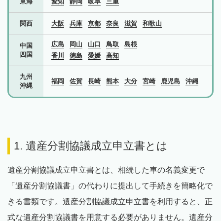
東海
愛知
静岡
岐阜
三重
関西
大阪
兵庫
京都
奈良
滋賀
和歌山
広島
岡山
山口
鳥取
島根
中国
四国
香川
徳島
愛媛
高知
九州
福岡
佐賀
長崎
熊本
大分
宮崎
鹿児島
沖縄
沖縄
1. 遺産分割協議成立申立書とは
遺産分割協議成立申立書とは、相続した車の名義変更で
「遺産分割協議書」の代わりに提出して手続きを簡略化で
きる書類です。遺産分割協議成立申立書を利用すると、正
式な遺産分割協議書を用意する必要がありません。遺産分