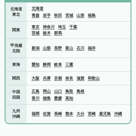
北海道
北海道
東北
青森
岩手
秋田
宮城
山形
福島
東京
神奈川
埼玉
千葉
関東
茨城
栃木
群馬
甲信越
新潟
山梨
長野
富山
石川
福井
北陸
東海
愛知
静岡
岐阜
三重
関西
大阪
兵庫
京都
奈良
滋賀
和歌山
広島
岡山
山口
鳥取
島根
中国
四国
香川
徳島
愛媛
高知
九州
福岡
佐賀
長崎
熊本
大分
宮崎
鹿児島
沖縄
沖縄