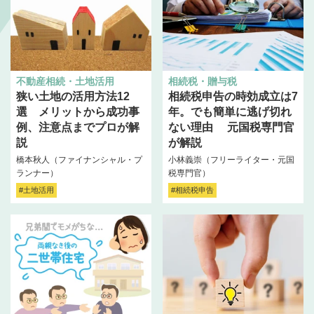
不動産相続・土地活用
相続税・贈与税
狭い土地の活用方法12
相続税申告の時効成立は7
選 メリットから成功事
年。でも簡単に逃げ切れ
例、注意点までプロが解
ない理由 元国税専門官
説
が解説
橋本秋人（ファイナンシャル・プ
小林義崇（フリーライター・元国
ランナー）
税専門官）
#土地活用
#相続税申告