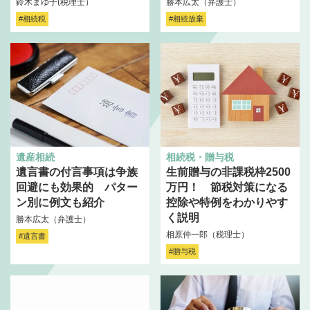
鈴木まゆ子(税理士）
勝本広太（弁護士）
#相続税
#相続放棄
遺産相続
相続税・贈与税
遺言書の付言事項は争族
生前贈与の非課税枠2500
回避にも効果的 パター
万円！ 節税対策になる
ン別に例文も紹介
控除や特例をわかりやす
く説明
勝本広太（弁護士）
相原仲一郎（税理士）
#遺言書
#贈与税