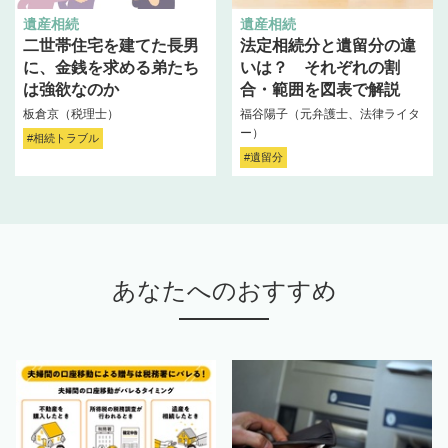
遺産相続
遺産相続
二世帯住宅を建てた長男
法定相続分と遺留分の違
に、金銭を求める弟たち
いは？ それぞれの割
は強欲なのか
合・範囲を図表で解説
板倉京（税理士）
福谷陽子（元弁護士、法律ライタ
ー）
#相続トラブル
#遺留分
あなたへのおすすめ