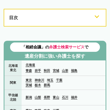
目次
「相続会議」の
弁護士検索サービス
で
遺産分割に強い弁護士を探す
北海道
北海道
東北
青森
岩手
秋田
宮城
山形
福島
東京
神奈川
埼玉
千葉
関東
茨城
栃木
群馬
甲信越
新潟
山梨
長野
富山
石川
福井
北陸