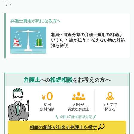
す。
弁護士費用が気になる方へ
相続・遺産分割の弁護士費用の相場は
いくら？ 誰が払う？ 払えない時の対処
法も解説
弁護士
相続相談
お考え
方へ
への
を
の
初回
相続が
エリアで
無料相談
得意な弁護士
探せる
全国47都道府県対応
相続の相談が出来る
弁護士を探す