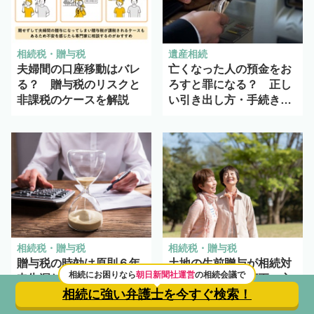
相続税・贈与税
遺産相続
夫婦間の口座移動はバレ
亡くなった人の預金をお
る？ 贈与税のリスクと
ろすと罪になる？ 正し
非課税のケースを解説
い引き出し方・手続きを
解説
相続税・贈与税
相続税・贈与税
贈与税の時効は原則６年
土地の生前贈与が相続対
相続にお困りなら
朝日新聞社運営
の相続会議で
申告漏れがわかれば厳し
策に有効。名義変更の方
相続に強い弁護士を
今すぐ検索！
いペナルティ
法や必要な税金は？