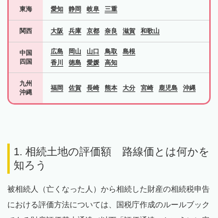
東海
愛知
静岡
岐阜
三重
関西
大阪
兵庫
京都
奈良
滋賀
和歌山
広島
岡山
山口
鳥取
島根
中国
四国
香川
徳島
愛媛
高知
九州
福岡
佐賀
長崎
熊本
大分
宮崎
鹿児島
沖縄
沖縄
1.
相続土地の評価額
路線価とは何かを
知ろう
被相続人（亡くなった人）から相続した財産の相続税申告
における評価方法については、国税庁作成のルールブック