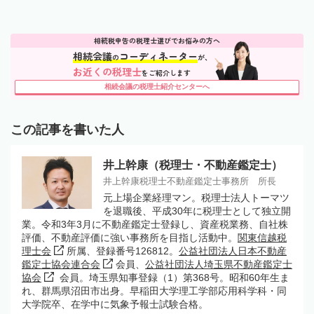
相続税申告の税理士選びでお悩みの方へ
相続会議
コーディネーター
の
が、
お近くの税理士
をご紹介します
相続会議の税理士紹介センターへ
この記事を書いた人
井上幹康（税理士・不動産鑑定士）
井上幹康税理士不動産鑑定士事務所 所長
元上場企業経理マン。税理士法人トーマツ
を退職後、平成30年に税理士として独立開
業。令和3年3月に不動産鑑定士登録し、資産税業務、自社株
評価、不動産評価に強い事務所を目指し活動中。
関東信越税
理士会
所属、登録番号126812。
公益社団法人日本不動産
鑑定士協会連合会
会員、
公益社団法人埼玉県不動産鑑定士
協会
会員。埼玉県知事登録（1）第368号。昭和60年生ま
れ、群馬県沼田市出身。早稲田大学理工学部応用科学科・同
大学院卒、在学中に気象予報士試験合格。