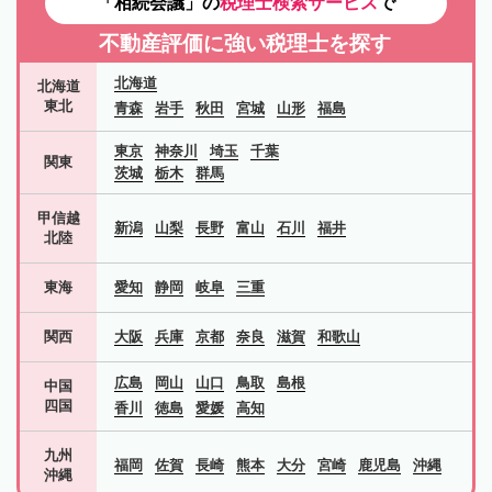
「相続会議」の
税理士検索サービス
で
不動産評価に強い税理士を探す
北海道
北海道
東北
青森
岩手
秋田
宮城
山形
福島
東京
神奈川
埼玉
千葉
関東
茨城
栃木
群馬
甲信越
新潟
山梨
長野
富山
石川
福井
北陸
東海
愛知
静岡
岐阜
三重
関西
大阪
兵庫
京都
奈良
滋賀
和歌山
広島
岡山
山口
鳥取
島根
中国
四国
香川
徳島
愛媛
高知
九州
福岡
佐賀
長崎
熊本
大分
宮崎
鹿児島
沖縄
沖縄