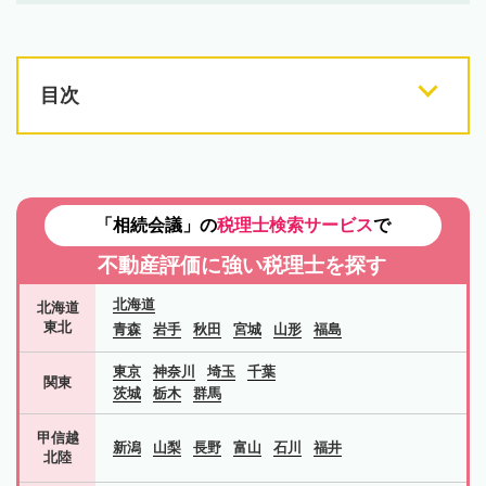
目次
「相続会議」の
税理士検索サービス
で
不動産評価に強い税理士を探す
北海道
北海道
東北
青森
岩手
秋田
宮城
山形
福島
東京
神奈川
埼玉
千葉
関東
茨城
栃木
群馬
甲信越
新潟
山梨
長野
富山
石川
福井
北陸