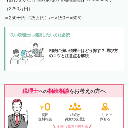
（2250万円）
＝250千円（25万円）/㎡×150㎡×60％
良い税理士に相談したい方は必読！
相続に強い税理士はどう探す？ 選び方
のコツと注意点を解説
税理士
相続相談
お考え
方へ
への
を
の
初回
相続が
エリアで
無料相談
得意な税理士
探せる
全国47都道府県対応