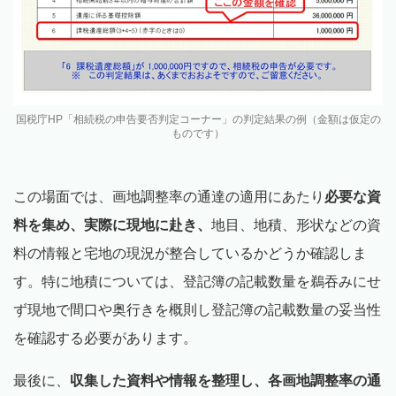
国税庁HP「相続税の申告要否判定コーナー」の判定結果の例（金額は仮定の
ものです）
この場面では、画地調整率の通達の適用にあたり
必要な資
料を集め、実際に現地に赴き、
地目、地積、形状などの資
料の情報と宅地の現況が整合しているかどうか確認しま
す。特に地積については、登記簿の記載数量を鵜吞みにせ
ず現地で間口や奥行きを概則し登記簿の記載数量の妥当性
を確認する必要があります。
最後に、
収集した資料や情報を整理し、各画地調整率の通