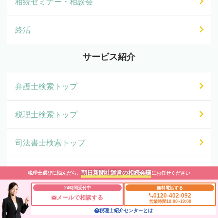
相続セミナー・相談会
終活
サービス紹介
弁護士検索トップ
税理士検索トップ
司法書士検索トップ
土地活用トップ
朝日新聞社運営の相続会議
税理士選びに悩んだら、
にお任せください
24時間受付中
無料電話する
0120-402-092
専門家一覧
メールで相談する
営業時間10:00~19:00
税理士紹介センターとは