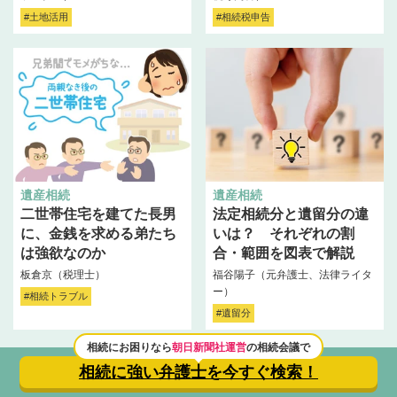
#土地活用
#相続税申告
遺産相続
遺産相続
二世帯住宅を建てた長男
法定相続分と遺留分の違
に、金銭を求める弟たち
いは？ それぞれの割
は強欲なのか
合・範囲を図表で解説
板倉京（税理士）
福谷陽子（元弁護士、法律ライタ
ー）
#相続トラブル
#遺留分
相続にお困りなら
朝日新聞社運営
の相続会議で
相続に強い弁護士を
今すぐ検索！