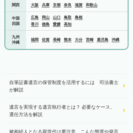
関西
大阪
兵庫
京都
奈良
滋賀
和歌山
広島
岡山
山口
鳥取
島根
中国
四国
香川
徳島
愛媛
高知
九州
福岡
佐賀
長崎
熊本
大分
宮崎
鹿児島
沖縄
沖縄
自筆証書遺言の保管制度を活用するには 司法書士
が解説
遺言を実現する遺言執行者とは？ 必要なケース、
選任方法を解説
被相続人となる親世代は要注意 こんな態度や発言