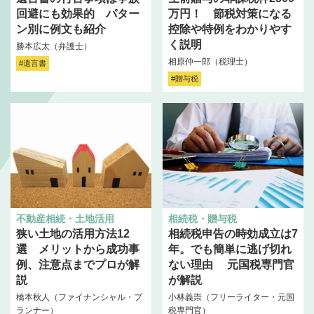
回避にも効果的 パター
万円！ 節税対策になる
ン別に例文も紹介
控除や特例をわかりやす
く説明
勝本広太（弁護士）
相原仲一郎（税理士）
#遺言書
#贈与税
不動産相続・土地活用
相続税・贈与税
狭い土地の活用方法12
相続税申告の時効成立は7
選 メリットから成功事
年。でも簡単に逃げ切れ
例、注意点までプロが解
ない理由 元国税専門官
説
が解説
橋本秋人（ファイナンシャル・プ
小林義崇（フリーライター・元国
ランナー）
税専門官）