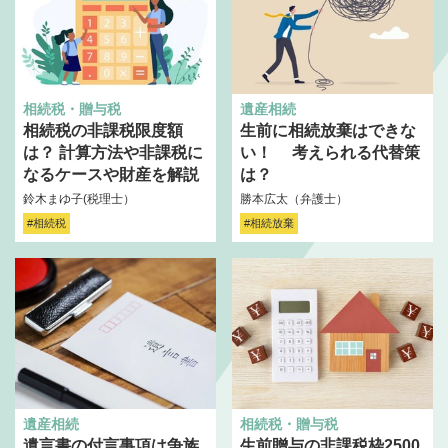
相続税・贈与税
遺産相続
相続税の非課税限度額
生前に相続放棄はできな
は？ 計算方法や非課税に
い！ 考えられる代替策
なるケースや財産を解説
は？
鈴木まゆ子(税理士）
勝本広太（弁護士）
#相続税
#相続放棄
遺産相続
相続税・贈与税
遺言書の付言事項は争族
生前贈与の非課税枠2500