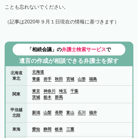
ことも忘れないでください。
（記事は2020年９月１日現在の情報に基づきます）
「相続会議」の
弁護士検索サービス
で
遺言の作成が相談できる弁護士を探す
北海道
北海道
東北
青森
岩手
秋田
宮城
山形
福島
東京
神奈川
埼玉
千葉
関東
茨城
栃木
群馬
甲信越
新潟
山梨
長野
富山
石川
福井
北陸
東海
愛知
静岡
岐阜
三重