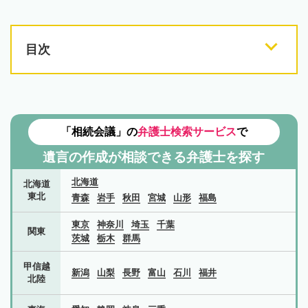
目次
「相続会議」の
弁護士検索サービス
で
遺言の作成が相談できる弁護士を探す
北海道
北海道
東北
青森
岩手
秋田
宮城
山形
福島
東京
神奈川
埼玉
千葉
関東
茨城
栃木
群馬
甲信越
新潟
山梨
長野
富山
石川
福井
北陸