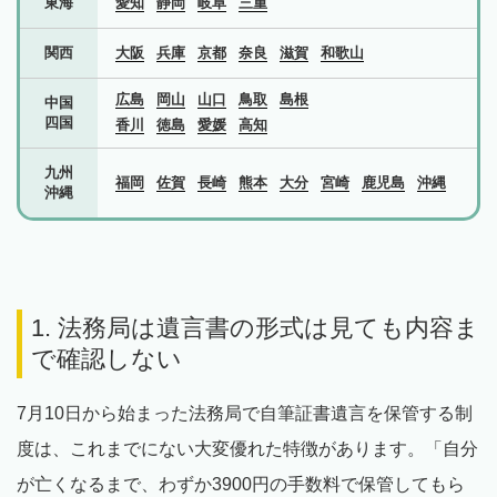
東海
愛知
静岡
岐阜
三重
関西
大阪
兵庫
京都
奈良
滋賀
和歌山
広島
岡山
山口
鳥取
島根
中国
四国
香川
徳島
愛媛
高知
九州
福岡
佐賀
長崎
熊本
大分
宮崎
鹿児島
沖縄
沖縄
1. 法務局は遺言書の形式は見ても内容ま
で確認しない
7月10日から始まった法務局で自筆証書遺言を保管する制
度は、これまでにない大変優れた特徴があります。「自分
が亡くなるまで、わずか3900円の手数料で保管してもら