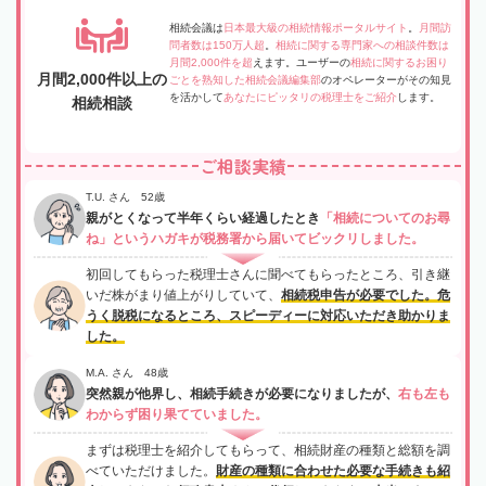
相続会議は
日本最大級の相続情報ポータルサイト
。
月間訪
問者数は150万人超
。
相続に関する専門家への相談件数は
月間2,000件を超
えます。ユーザーの
相続に関するお困り
月間2,000件以上の
ごとを熟知した相続会議編集部
のオペレーターがその知見
を活かして
あなたにピッタリの税理士をご紹介
します。
相続相談
ご相談実績
T.U. さん 52歳
親がとくなって半年くらい経過したとき
「相続についてのお尋
ね」というハガキが税務署から届いてビックリしました。
初回してもらった税理士さんに聞べてもらったところ、引き継
いだ株がまり値上がりしていて、
相続税申告が必要でした。危
うく脱税になるところ、スピーディーに対応いただき助かりま
した。
M.A. さん 48歳
突然親が他界し、相続手続きが必要になりましたが、
右も左も
わからず困り果てていました。
まずは税理士を紹介してもらって、相続財産の種類と総額を調
べていただけました。
財産の種類に合わせた必要な手続きも紹