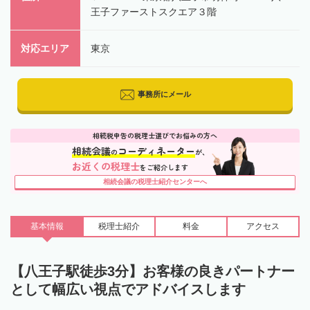
王子ファーストスクエア３階
対応エリア
東京
事務所にメール
相続税申告の税理士選びでお悩みの方へ
相続会議
コーディネーター
の
が、
お近くの税理士
をご紹介します
相続会議の税理士紹介センターへ
基本情報
税理士
紹介
料金
アクセス
【八王子駅徒歩3分】お客様の良きパートナー
として幅広い視点でアドバイスします