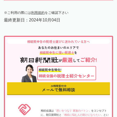
ご利用の際には
利用規約
をご確認下さい
最終更新日：
2024年10月04日
相続税申告の税理士選びに迷われている方へ
あなたのお住まいのエリアで
相続税申告に強い税理士
を
厳選
ご紹介!
が
して
相続税申告特化!
税理士紹介センター
相続会議の
24時間受付中
メールで無料相談
相続会議は
「想いをつなぐ 家族のバトン」
をコンセプト
に、朝日新聞社と
「相続に悩む人の助けになりたい」
とい