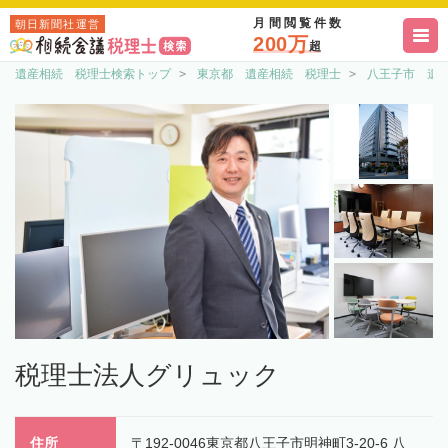
月間閲覧件数
朝日新聞社運営
200万
超
遺産相続 税理士検索トップ
東京都 遺産相続 税理士
八王子市 遺
税理士法人グリュック
住所
〒192-0046東京都八王子市明神町3-20-6 八