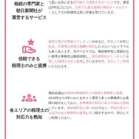
う思いを共にする
専門家とで運営するサービス
です。運営
相続の専門家と
は5年以上になり、
日本でも最大規模の相続ポータルサイ
朝日新聞社が
ト
としてその利便性は高い評価を受けています。
運営するサービス
税理士選びを間違えてしまった
がゆえに、
申告ミス
が生じ
たり、
不透明な税理士報酬が発生
したりといったトラブル
も多くあります。当サービスでは、相続税申告に実績がな
い税理士事務所は徹底排除し、
朝日新聞社がしっかりと厳
信頼できる
選した税理士のみと提携
していますので、
安心してご利用
税理士のみと提携
いただけます。
相続会議は
全国450事務所以上の税理士事務所と提携
。
2019年から5年にわたるサイト運営で多くの事務所にお客
様の紹介をしており、
各事務所の対応の良さや強みを熟知
しています。
相続税申告に強い
だけでなく、
対応の良さに
各エリアの税理士の
も定評がある事務所を厳選
してご紹介するので、安心して
対応力を熟知
ご利用ください。