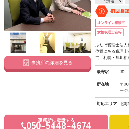
北海道
初回相
オンライン相談可
女性税理士在籍
ふたば税理士法人
位置にある税理士
て「札幌・旭川相続
事務所の詳細を見る
最寄駅
JR
所在地
〒06
ージ
対応エリア
北海
事務所に電話する
050-5448-4674