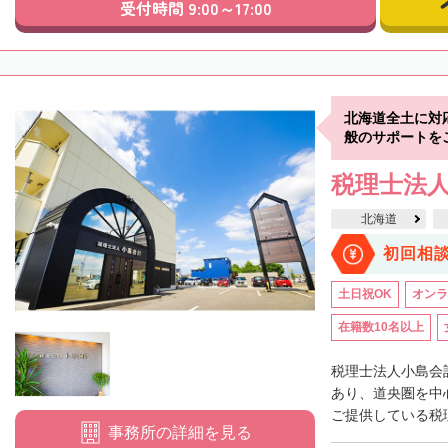
受付時間 9:00～17:00
北海道全土に対
般のサポートを
税理士法
北海道
初回相
土日祝OK
オンラ
在籍数10名以上
税理士法人小島会
あり、道央圏を中
ご提供している税理
事務所の詳細を見る