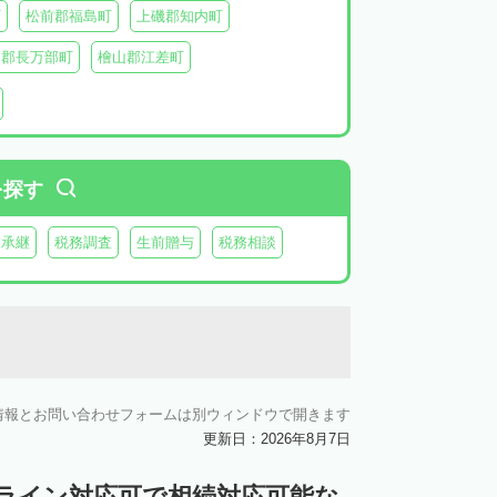
町
松前郡福島町
上磯郡知内町
越郡長万部町
檜山郡江差町
瀬棚郡今金町
久遠郡せたな町
虻田郡ニセコ町
虻田郡倶知安町
虻田郡豊浦町
虻田郡洞爺湖町
を探す
郡神恵内村
古平郡古平町
積丹郡積丹町
業承継
税務調査
生前贈与
税務相談
空知郡奈井江町
空知郡上砂川町
由仁町
夕張郡長沼町
夕張郡栗山町
雨竜郡秩父別町
雨竜郡雨竜町
払郡安平町
勇払郡むかわ町
情報とお問い合わせフォームは別ウィンドウで開きます
上川郡愛別町
上川郡上川町
上川郡東川町
更新日：2026年8月7日
川郡新得町
上川郡清水町
中川郡本別町
ンライン対応可で相続対応可能な