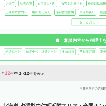
夕張市
歌志内市
石狩郡当別町
石狩郡新篠津村
松前郡松前
上磯郡木古内町
亀田郡七飯町
茅部郡鹿部町
茅部郡森町
山
檜山郡上ノ国町
檜山郡厚沢部町
爾志郡乙部町
奥尻郡奥尻町
もっと見る
島牧郡島牧村
寿都郡寿都町
寿都郡黒松内町
磯谷郡蘭越町
虻田郡真狩村
虻田郡留寿都村
虻田郡喜茂別町
虻田郡京極町
相談内容から
税理士
岩内郡共和町
岩内郡岩内町
二海郡八雲町
古宇郡泊村
古宇
相続税申告
確定申告・準確定申告
生前対策
不動産評価
事
余市郡仁木町
余市郡余市町
余市郡赤井川村
空知郡南幌町
夕張郡
空知郡上富良野町
空知郡中富良野町
空知郡南富良野町
12
1~12
全
件中
件を表示
樺戸郡月形町
樺戸郡浦臼町
樺戸郡新十津川町
雨竜郡妹背牛町
雨竜郡北竜町
雨竜郡沼田町
勇払郡占冠村
勇払郡厚真町
勇
各事務所の詳細
上川郡東神楽町
上川郡鷹栖町
上川郡当麻町
上川郡比布町
上川郡美瑛町
上川郡和寒町
上川郡剣淵町
上川郡下川町
上
北海道 夕張郡由仁町近隣エリア・全国オ