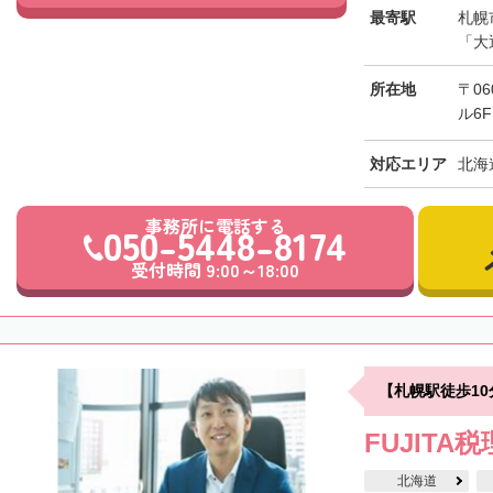
最寄駅
札幌
「大
所在地
〒0
ル6F
対応エリア
北海
事務所に電話する
050-5448-8174
受付時間 9:00～18:00
【札幌駅徒歩1
FUJITA
北海道