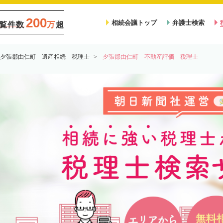
200
相続会議トップ
弁護士検索
覧件数
万
超
夕張郡由仁町 遺産相続 税理士
夕張郡由仁町 不動産評価 税理士