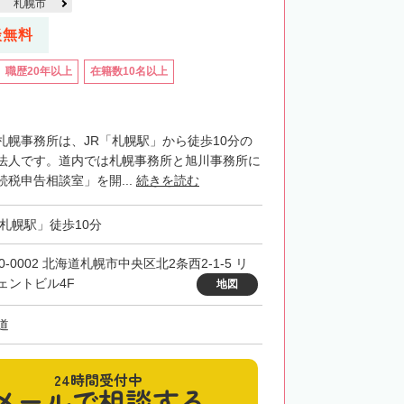
札幌市
談無料
職歴20年以上
在籍数10名以上
札幌事務所は、JR「札幌駅」から徒歩10分の
法人です。道内では札幌事務所と旭川事務所に
税申告相談室」を開...
続きを読む
「札幌駅」徒歩10分
0-0002 北海道札幌市中央区北2条西2-1-5 リ
ェントビル4F
地図
道
24時間受付中
メールで相談する