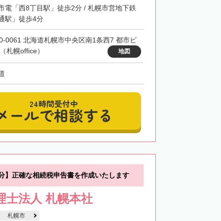
市電「西8丁目駅」徒歩2分 / 札幌市営地下鉄
通駅」徒歩4分
60-0061 北海道札幌市中央区南1条西7 都市ビ
（札幌office）
地図
道
24時間受付中
メールで相談する
0分】正確な相続税申告書を作成いたします
税理士法人 札幌本社
札幌市