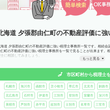
北海道 夕張郡由仁町の不動産評価に強
北海道 夕張郡由仁町の不動産評価に強い税理士事務所一覧です。相続会
由仁町の不動産評価に強い税理士事務所を一覧で見ることが出来ます。
理士に相談してみましょう。
もっと見る
市区町村から
税理士
札幌市
旭川市
函館市
苫小牧市
帯広市
北見市
釧路市
北広島市
石狩市
伊達市
江別市
登別市
室蘭市
深川市
美唄市
芦別市
赤平市
紋別市
士別市
名寄市
三笠市