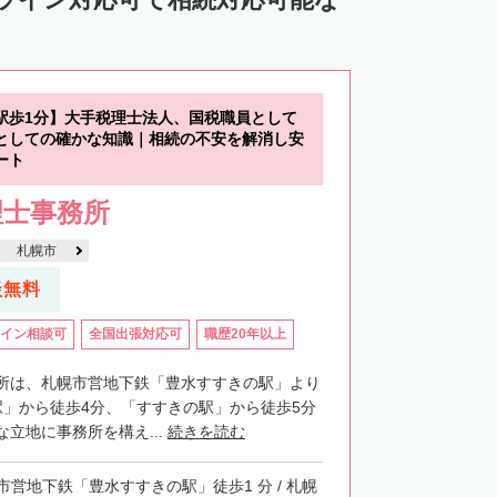
中川郡池田町
中川郡豊頃町
苫前郡羽幌町
苫前郡初山別村
谷郡猿払村
枝幸郡浜頓別町
駅歩1分】大手税理士法人、国税職員として
利尻郡利尻富士町
網走郡美幌町
としての確かな知識｜相続の不安を解消し安
ート
里郡小清水町
常呂郡訓子府町
理士事務所
紋別郡滝上町
紋別郡興部町
札幌市
沙流郡日高町
沙流郡平取町
新冠郡新冠町
談無料
河東郡音更町
河東郡士幌町
イン相談可
全国出張対応可
職歴20年以上
河西郡更別村
広尾郡大樹町
路郡釧路町
厚岸郡厚岸町
厚岸郡浜中町
所は、札幌市営地下鉄「豊水すすきの駅」より
駅」から徒歩4分、「すすきの駅」から徒歩5分
野付郡別海町
標津郡中標津町
立地に事務所を構え...
続きを読む
市営地下鉄「豊水すすきの駅」徒歩1 分 / 札幌