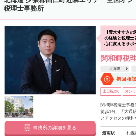
中川郡美深町
中川郡音威子府村
中川郡中川町
中川郡幕別町
税理士事務所
雨竜郡幌加内町
増毛郡増毛町
留萌郡小平町
苫前郡苫前町
天塩郡遠別町
天塩郡天塩町
天塩郡豊富町
天塩郡幌延町
宗
【豊水すすきの
枝幸郡中頓別町
枝幸郡枝幸町
礼文郡礼文町
利尻郡利尻町
の経験と税理士
心に変えるサポ
網走郡津別町
網走郡大空町
斜里郡斜里町
斜里郡清里町
斜
関和輝税
常呂郡置戸町
常呂郡佐呂間町
紋別郡遠軽町
紋別郡湧別町
北海道
紋別郡西興部村
紋別郡雄武町
有珠郡壮瞥町
白老郡白老町
初回相
浦河郡浦河町
様似郡様似町
幌泉郡えりも町
日高郡新ひだか町
土日祝OK
オンラ
河東郡上士幌町
河東郡鹿追町
河西郡芽室町
河西郡中札内村
広尾郡広尾町
足寄郡足寄町
足寄郡陸別町
十勝郡浦幌町
釧
関和輝税理士事務
徒歩1分、「大通
川上郡標茶町
川上郡弟子屈町
阿寒郡鶴居村
白糠郡白糠町
とアクセスの便利な
標津郡標津町
目梨郡羅臼町
事務所の詳細を見る
最寄駅
札幌