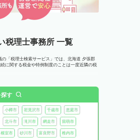
い税理士事務所 一覧
議の「税理士検索サービス」では、北海道 夕張郡
相続に関する税金や特例制度のことは一度近隣の税
を探す
小樽市
岩見沢市
千歳市
恵庭市
北斗市
滝川市
網走市
留萌市
根室市
砂川市
富良野市
稚内市