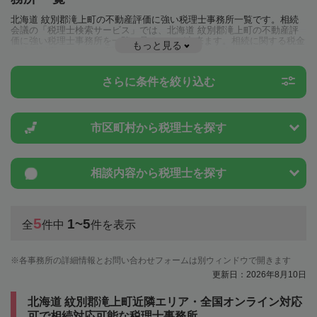
北海道 紋別郡滝上町の不動産評価に強い税理士事務所一覧です。相続
会議の「税理士検索サービス」では、北海道 紋別郡滝上町の不動産評
価に強い税理士事務所を一覧で見ることが出来ます。相続に関する税金
もっと見る
や特例制度のことは一度近隣の税理士に相談してみましょう。
さらに条件を絞り込む
市区町村から
税理士を探す
相談内容から
税理士を探す
5
1~5
全
件中
件を表示
各事務所の詳細情報とお問い合わせフォームは別ウィンドウで開きます
更新日：2026年8月10日
北海道 紋別郡滝上町近隣エリア・全国オンライン対応
可で相続対応可能な税理士事務所