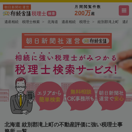
月間閲覧件数
朝日新聞社運営
200万
超
遺産相続 税理士検索
北海道 遺産相続 税理士
紋別郡滝上町 遺産
北海道 紋別郡滝上町の不動産評価に強い税理士事
務所 一覧