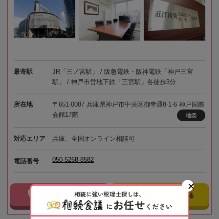
最寄駅
JR「三ノ宮駅」 / 阪急電鉄・阪神電鉄「神戸三宮
駅」 / 神戸市営地下鉄「三宮駅」各徒歩3分
所在地
〒651-0087 兵庫県神戸市中央区御幸通8-1-6 神戸国際
会館17階
地図
対応エリア
兵庫、全国オンライン相談可
050-5268-8582
電話番号
相続に強い税理士探しは、
事務所に電話する
事務所にメールする
お任せ
に
ください