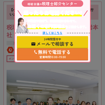
税理士紹介センター
相続会議
の
【小岩駅徒歩3分】不動産の知識を活かした相続業務を行
迷ったらお電話ください!
います
不動産や株式等、相続資産に合わせて、
お近くの専門税理士
税理士法人根本税理士事務所 小岩本
をご紹介します。
詳しくはこちら
社
24時間受付中
メールで相談する
東京都
江戸川区
全国対応
初回相談無料
無料で電話する
営業時間10:00~19:00
オンライン相談可
全国出張対応可
在籍数10名以上