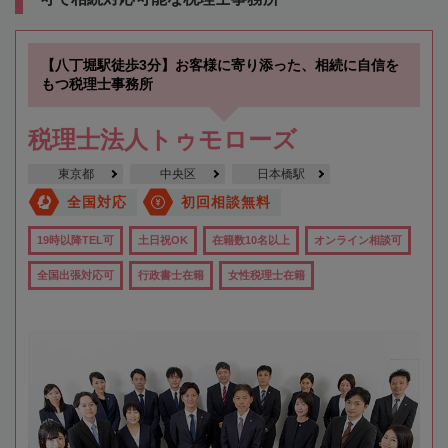
【八丁堀駅徒歩3分】お客様に寄り添った、相続に自信を
もつ税理士事務所
税理士法人トゥモローズ
東京都
中央区
日本橋駅
全国対応
初回相談無料
19時以降TEL可
土日祝OK
在籍数10名以上
オンライン相談可
全国出張対応可
行政書士在籍
女性税理士在籍