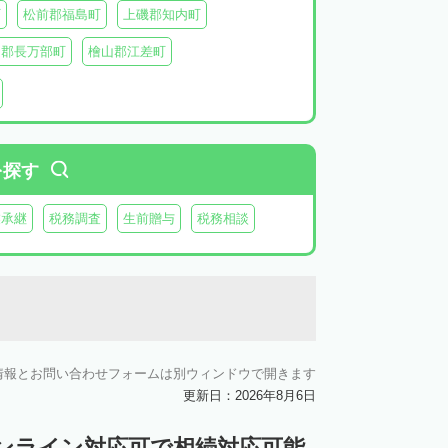
町
松前郡福島町
上磯郡知内町
越郡長万部町
檜山郡江差町
瀬棚郡今金町
久遠郡せたな町
虻田郡ニセコ町
虻田郡倶知安町
虻田郡豊浦町
虻田郡洞爺湖町
を探す
郡神恵内村
古平郡古平町
積丹郡積丹町
業承継
税務調査
生前贈与
税務相談
知郡奈井江町
空知郡上砂川町
由仁町
夕張郡長沼町
夕張郡栗山町
雨竜郡秩父別町
雨竜郡雨竜町
払郡安平町
勇払郡むかわ町
情報とお問い合わせフォームは別ウィンドウで開きます
上川郡愛別町
上川郡上川町
上川郡東川町
更新日：2026年8月6日
川郡新得町
上川郡清水町
中川郡本別町
ンライン対応可で相続対応可能