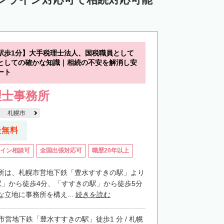
中川郡池田町
中川郡豊頃町
苫前郡羽幌町
苫前郡初山別村
谷郡猿払村
枝幸郡浜頓別町
駅歩1分】大手税理士法人、国税職員として
利尻郡利尻富士町
網走郡美幌町
としての確かな知識｜相続の不安を解消し安
ート
里郡小清水町
常呂郡訓子府町
理士事務所
紋別郡滝上町
紋別郡興部町
札幌市
沙流郡日高町
沙流郡平取町
新冠郡新冠町
談無料
河東郡音更町
河東郡士幌町
イン相談可
全国出張対応可
職歴20年以上
河西郡更別村
広尾郡大樹町
路郡釧路町
厚岸郡厚岸町
厚岸郡浜中町
所は、札幌市営地下鉄「豊水すすきの駅」より
駅」から徒歩4分、「すすきの駅」から徒歩5分
野付郡別海町
標津郡中標津町
立地に事務所を構え...
続きを読む
市営地下鉄「豊水すすきの駅」徒歩1 分 / 札幌