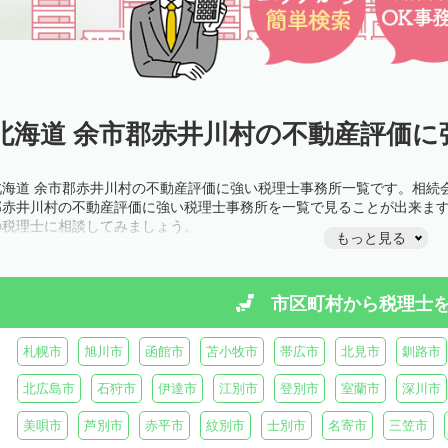
北海道 余市郡赤井川村の不動産評価に
北海道 余市郡赤井川村の不動産評価に強い税理士事務所一覧です。相続
郡赤井川村の不動産評価に強い税理士事務所を一覧で見ることが出来ま
の税理士に相談してみましょう。
もっと見る
市区町村から
税理士
札幌市
旭川市
函館市
苫小牧市
帯広市
北見市
釧路市
北広島市
石狩市
伊達市
江別市
登別市
室蘭市
深川市
美唄市
芦別市
赤平市
紋別市
士別市
名寄市
三笠市