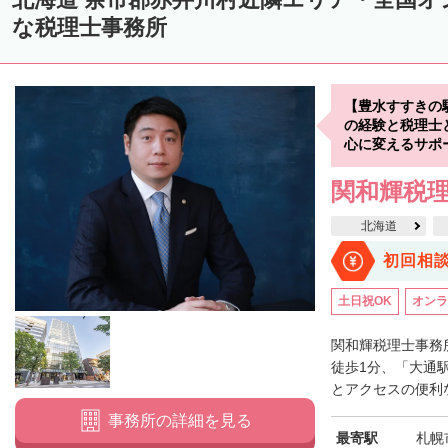
中川郡美深町
中川郡音威子府村
中川郡中川町
中川郡幕別町
な税理士事務所
雨竜郡幌加内町
増毛郡増毛町
留萌郡小平町
苫前郡苫前町
天塩郡遠別町
天塩郡天塩町
天塩郡豊富町
天塩郡幌延町
宗
【豊水すすきの
枝幸郡中頓別町
枝幸郡枝幸町
礼文郡礼文町
利尻郡利尻町
の経験と税理士
心に変えるサポ
網走郡津別町
網走郡大空町
斜里郡斜里町
斜里郡清里町
斜
関和輝税
常呂郡置戸町
常呂郡佐呂間町
紋別郡遠軽町
紋別郡湧別町
北海道
紋別郡西興部村
紋別郡雄武町
有珠郡壮瞥町
白老郡白老町
初回相
浦河郡浦河町
様似郡様似町
幌泉郡えりも町
日高郡新ひだか町
土日祝OK
オンラ
河東郡上士幌町
河東郡鹿追町
河西郡芽室町
河西郡中札内村
広尾郡広尾町
足寄郡足寄町
足寄郡陸別町
十勝郡浦幌町
釧
関和輝税理士事務
徒歩1分、「大通
川上郡標茶町
川上郡弟子屈町
阿寒郡鶴居村
白糠郡白糠町
とアクセスの便利な
標津郡標津町
目梨郡羅臼町
事務所の詳細を見る
最寄駅
札幌