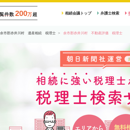
200
相続会議トップ
弁護士検索
覧件数
万
超
余市郡赤井川村 遺産相続 税理士
余市郡赤井川村 不動産評価 税理士