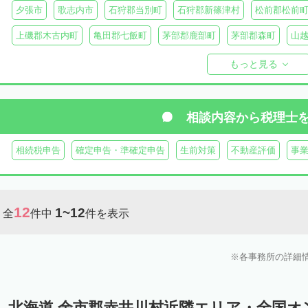
夕張市
歌志内市
石狩郡当別町
石狩郡新篠津村
松前郡松前
上磯郡木古内町
亀田郡七飯町
茅部郡鹿部町
茅部郡森町
山
檜山郡上ノ国町
檜山郡厚沢部町
爾志郡乙部町
奥尻郡奥尻町
もっと見る
島牧郡島牧村
寿都郡寿都町
寿都郡黒松内町
磯谷郡蘭越町
虻田郡真狩村
虻田郡留寿都村
虻田郡喜茂別町
虻田郡京極町
相談内容から
税理士
岩内郡共和町
岩内郡岩内町
二海郡八雲町
古宇郡泊村
古宇
相続税申告
確定申告・準確定申告
生前対策
不動産評価
事
余市郡赤井川村
余市郡仁木町
余市郡余市町
空知郡南幌町
空
空知郡上富良野町
空知郡中富良野町
空知郡南富良野町
夕張郡
12
1~12
全
件中
件を表示
樺戸郡月形町
樺戸郡浦臼町
樺戸郡新十津川町
雨竜郡妹背牛町
雨竜郡北竜町
雨竜郡沼田町
勇払郡占冠村
勇払郡厚真町
勇
各事務所の詳細
上川郡東神楽町
上川郡鷹栖町
上川郡当麻町
上川郡比布町
上川郡美瑛町
上川郡和寒町
上川郡剣淵町
上川郡下川町
上
北海道 余市郡赤井川村近隣エリア・全国オ