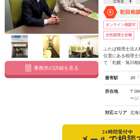
北海道
初回相
オンライン相談可
女性税理士在籍
ふたば税理士法人
位置にある税理士
て「札幌・旭川相続
事務所の詳細を見る
最寄駅
JR
所在地
〒06
ージ
対応エリア
北海
24時間受付中
メールで相談