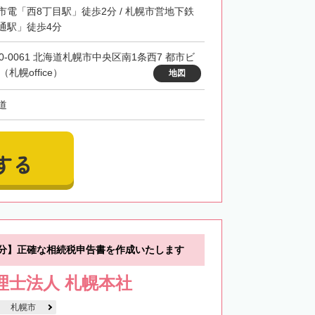
市電「西8丁目駅」徒歩2分 / 札幌市営地下鉄
通駅」徒歩4分
60-0061 北海道札幌市中央区南1条西7 都市ビ
（札幌office）
地図
道
する
0分】正確な相続税申告書を作成いたします
税理士法人 札幌本社
札幌市