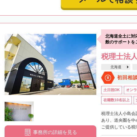
北海道全土に対
般のサポートを
税理士法
北海道
初回相
土日祝OK
オンラ
在籍数10名以上
税理士法人小島会
あり、道央圏を中
ご提供している税理
事務所の詳細を見る