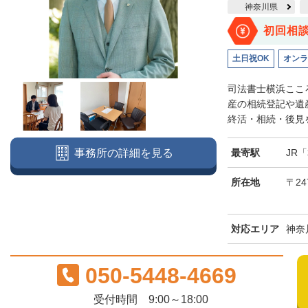
神奈川県
初回相
土日祝OK
オンラ
司法書士横浜ここ
産の相続登記や遺
終活・相続・後見を
最寄駅
JR
事務所の詳細を見る
所在地
〒24
対応エリア
神奈
050-5448-4669
受付時間 9:00～18:00