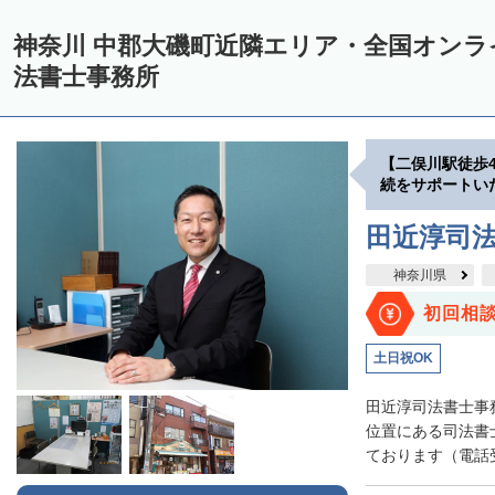
神奈川 中郡大磯町近隣エリア・全国オン
法書士事務所
【二俣川駅徒歩
続をサポートい
田近淳司
神奈川県
初回相
土日祝OK
田近淳司法書士事
位置にある司法書
ております（電話受付