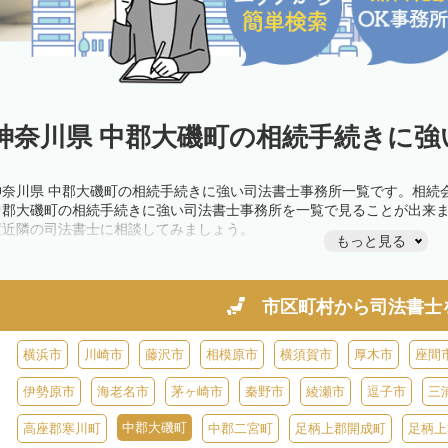
神奈川県 中郡大磯町の相続手続きに強
神奈川県 中郡大磯町の相続手続きに強い司法書士事務所一覧です。相続
中郡大磯町の相続手続きに強い司法書士事務所を一覧で見ることが出来
度近隣の司法書士に相談してみましょう。
もっと見る
市区町村から
司法書士
横浜市
川崎市
藤沢市
相模原市
横須賀市
厚木市
座間
伊勢原市
海老名市
茅ヶ崎市
秦野市
綾瀬市
逗子市
三
中郡大磯町
高座郡寒川町
中郡二宮町
足柄上郡開成町
足柄上