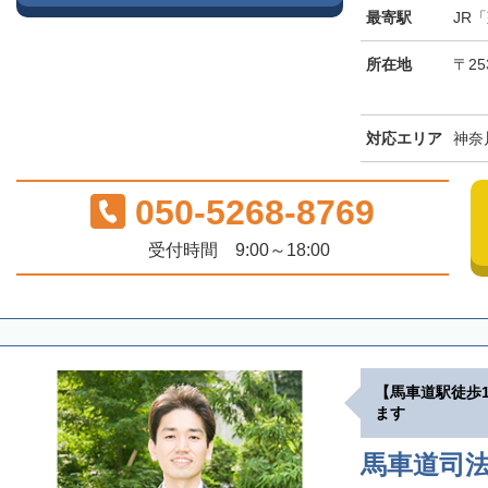
最寄駅
JR
所在地
〒25
対応エリア
神奈
050-5268-8769
受付時間 9:00～18:00
【馬車道駅徒歩
ます
馬車道司