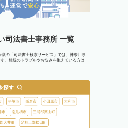
い司法書士事務所 一覧
会議の「司法書士検索サービス」では、神奈川県
ます。相続のトラブルやお悩みを抱えている方は一
を探す
市
平塚市
鎌倉市
小田原市
大和市
浦市
南足柄市
三浦郡葉山町
郡大井町
足柄上郡松田町