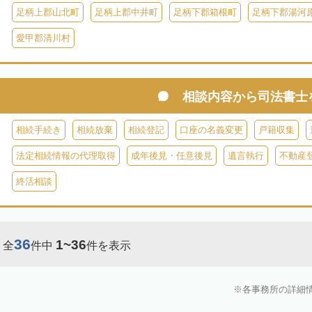
足柄上郡山北町
足柄上郡中井町
足柄下郡箱根町
足柄下郡湯河
愛甲郡清川村
相談内容から
司法書士
相続手続き
相続放棄
相続登記
口座の名義変更
戸籍収集
法定相続情報の代理取得
成年後見・任意後見
遺言執行
不動産
終活相談
36
1~36
全
件中
件を表示
各事務所の詳細