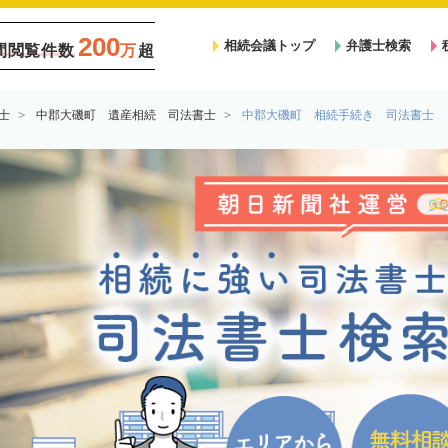
200
相続会議トップ
弁護士検索
間閲覧件数
万
超
士
中郡大磯町 遺産相続 司法書士
中郡大磯町 相続手続き 司法書士