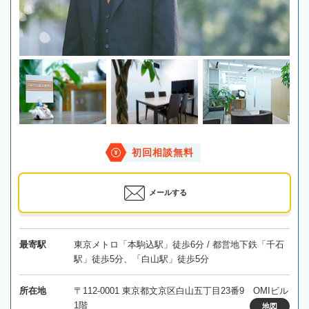
初回相談無料
メールする
最寄駅
東京メトロ「本駒込駅」徒歩6分 / 都営地下鉄「千石
駅」徒歩5分、「白山駅」徒歩5分
所在地
〒112-0001 東京都文京区白山五丁目23番9 OMIビル
1階
地図