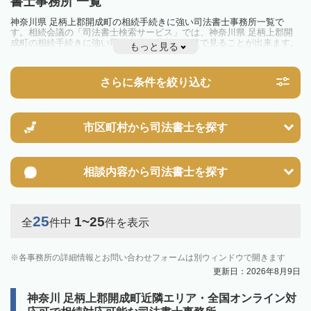
書士事務所 一覧
神奈川県 足柄上郡開成町の相続手続きに強い司法書士事務所一覧で
す。相続会議の「司法書士検索サービス」では、神奈川県 足柄上郡開
成町の相続手続きに強い司法書士事務所を一覧で見ることが出来ます。
もっと見る
相続のトラブルやお悩みを抱えている方は一度近隣の司法書士に相談し
てみましょう。
さらに条件を絞り込む
市区町村から
司法書士を探す
相談内容から
司法書士を探す
25
1~25
全
件中
件を表示
各事務所の詳細情報とお問い合わせフォームは別ウィンドウで開きます
更新日：2026年8月9日
神奈川 足柄上郡開成町近隣エリア・全国オンライン対