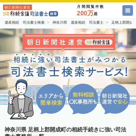
月間閲覧件数
朝日新聞社運営
200万
超
遺産相続 司法書士検索
神奈川県 遺産相続 司法書士
足柄上郡開成
神奈川県 足柄上郡開成町の相続手続きに強い司法