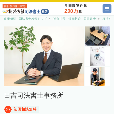
月間閲覧件数
朝日新聞社運営
200万
超
遺産相続 司法書士検索トップ
神奈川県 遺産相続 司法書士
横浜市
日吉司法書士事務所
初回相談無料