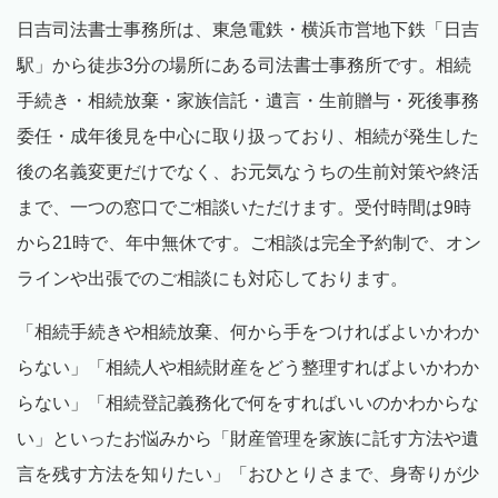
日吉司法書士事務所は、東急電鉄・横浜市営地下鉄「日吉
駅」から徒歩
3
分の場所にある司法書士事務所です。相続
手続き・相続放棄・家族信託・遺言・生前贈与・死後事務
委任・成年後見を中心に取り扱っており、相続が発生した
後の名義変更だけでなく、お元気なうちの生前対策や終活
まで、一つの窓口でご相談いただけます。受付時間は
9
時
から
21
時で、年中無休です。ご相談は完全予約制で、オン
ラインや出張でのご相談にも対応しております。
「相続手続きや相続放棄、何から手をつければよいかわか
らない」「相続人や相続財産をどう整理すればよいかわか
らない」「相続登記義務化で何をすればいいのかわからな
い」といったお悩みから「財産管理を家族に託す方法や遺
言を残す方法を知りたい」「おひとりさまで、身寄りが少