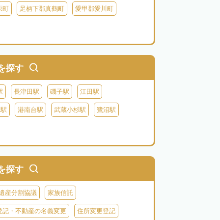
原町
足柄下郡真鶴町
愛甲郡愛川町
を探す
駅
長津田駅
磯子駅
江田駅
り駅
港南台駅
武蔵小杉駅
鷺沼駅
を探す
遺産分割協議
家族信託
登記・不動産の名義変更
住所変更登記