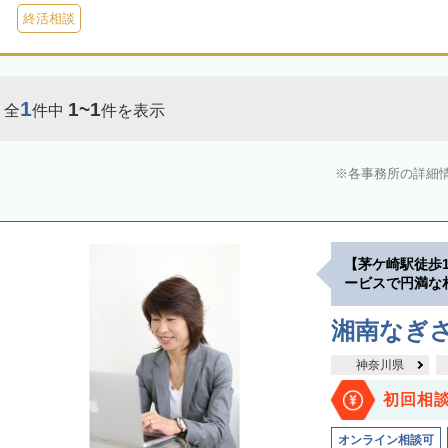
終活相談
1
1~1
全
件中
件を表示
各事務所の詳細
【茅ケ崎駅徒歩
ービスで円満な
湘南なぎ
神奈川県
初回相
オンライン相談可