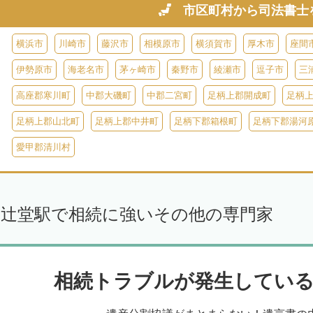
市区町村から
司法書士
横浜市
川崎市
藤沢市
相模原市
横須賀市
厚木市
座間
伊勢原市
海老名市
茅ヶ崎市
秦野市
綾瀬市
逗子市
三
高座郡寒川町
中郡大磯町
中郡二宮町
足柄上郡開成町
足柄
足柄上郡山北町
足柄上郡中井町
足柄下郡箱根町
足柄下郡湯河
愛甲郡清川村
辻堂駅で相続に強いその他の専門家
相続トラブルが発生している