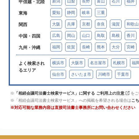
新潟
山梨
長野
富山
石川
福井
甲信越・北陸
愛知
静岡
岐阜
三重
東海
大阪
兵庫
京都
奈良
滋賀
和歌山
関西
広島
岡山
山口
鳥取
島根
香川
中国・四国
福岡
佐賀
長崎
熊本
大分
宮崎
九州・沖縄
横浜市
大阪市
名古屋市
札幌市
福
よく検索され
るエリア
仙台市
さいたま市
川崎市
千葉市
「相続会議司法書士検索サービス」に関する ご利用上の注意
をご
「相続会議司法書士検索サービス」への掲載を希望される場合は
こ
対応可能な業務内容は直接司法書士事務所にお問い合わせください