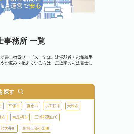
事務所 一覧
司法書士検索サービス」では、辻堂駅近くの相続手
ルやお悩みを抱えている方は一度近隣の司法書士に
を探す
市
平塚市
鎌倉市
小田原市
大和市
浦市
南足柄市
三浦郡葉山町
上郡大井町
足柄上郡松田町