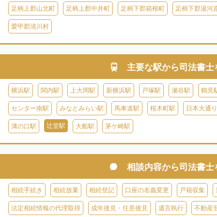
足柄上郡山北町
足柄上郡中井町
足柄下郡箱根町
足柄下郡湯河
愛甲郡清川村
主要な駅から
司法書士
横浜駅
関内駅
上大岡駅
新横浜駅
戸塚駅
瀬谷駅
鶴見
センター南駅
みなとみらい駅
馬車道駅
桜木町駅
日本大通
辻堂駅
溝の口駅
大船駅
茅ケ崎駅
相談内容から
司法書士
相続手続き
相続放棄
相続登記
口座の名義変更
戸籍収集
法定相続情報の代理取得
成年後見・任意後見
遺言執行
不動産