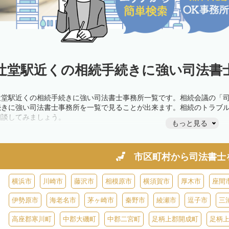
辻堂駅近くの相続手続きに強い司法書士
辻堂駅近くの相続手続きに強い司法書士事務所一覧です。相続会議の「
続きに強い司法書士事務所を一覧で見ることが出来ます。相続のトラブ
相談してみましょう。
もっと見る
市区町村から
司法書士
横浜市
川崎市
藤沢市
相模原市
横須賀市
厚木市
座間
伊勢原市
海老名市
茅ヶ崎市
秦野市
綾瀬市
逗子市
三
高座郡寒川町
中郡大磯町
中郡二宮町
足柄上郡開成町
足柄