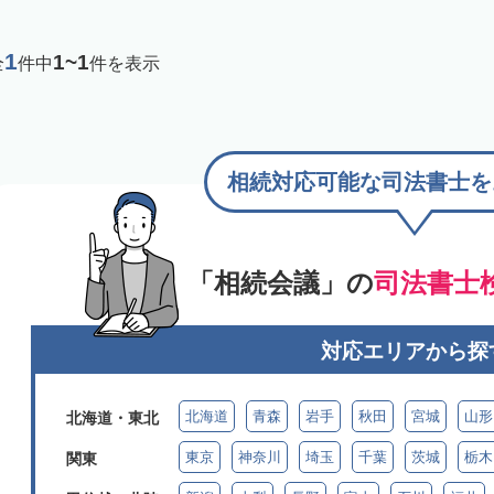
1
1~1
全
件中
件を表示
相続対応可能な司法書士を
「相続会議」の
司法書士
対応エリアから探
北海道
青森
岩手
秋田
宮城
山形
北海道・東北
東京
神奈川
埼玉
千葉
茨城
栃木
関東