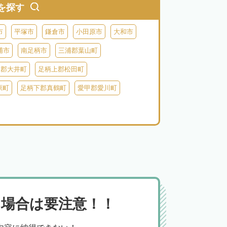
を探す
市
平塚市
鎌倉市
小田原市
大和市
浦市
南足柄市
三浦郡葉山町
上郡大井町
足柄上郡松田町
原町
足柄下郡真鶴町
愛甲郡愛川町
場合は要注意！！