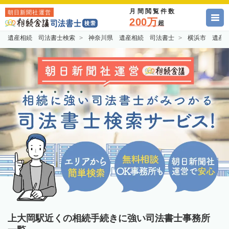
月間閲覧件数
朝日新聞社運営
200万
超
遺産相続 司法書士検索
神奈川県 遺産相続 司法書士
横浜市 遺産
上大岡駅近くの相続手続きに強い司法書士事務所