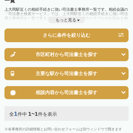
一覧
上大岡駅近くの相続手続きに強い司法書士事務所一覧です。相続会議の
「司法書士検索サービス」では、上大岡駅近くの相続手続きに強い司法
書士事務所を一覧で見ることが出来ます。相続のトラブルやお悩みを抱
もっと見る
えている方は一度近隣の司法書士に相談してみましょう。
さらに条件を絞り込む
市区町村から
司法書士を探す
主要な駅から
司法書士を探す
相談内容から
司法書士を探す
1
1~1
全
件中
件を表示
各事務所の詳細情報とお問い合わせフォームは別ウィンドウで開きます