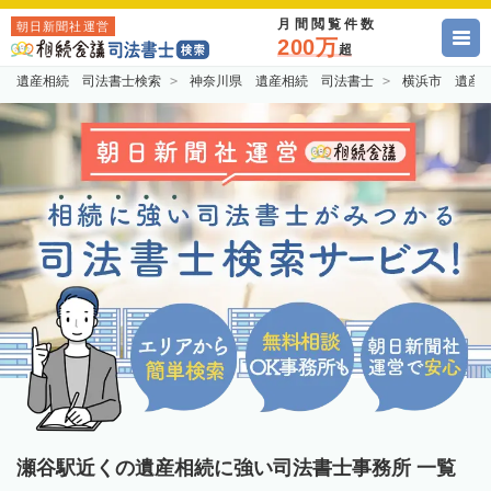
月間閲覧件数
朝日新聞社運営
200万
超
遺産相続 司法書士検索
神奈川県 遺産相続 司法書士
横浜市 遺産
瀬谷駅近くの遺産相続に強い司法書士事務所 一覧