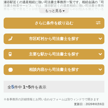
瀬谷駅近くの遺産相続に強い司法書士事務所一覧です。相続会議の「司
法書士検索サービス」では、瀬谷駅近くの遺産相続に強い司法書士事務
所を一覧で見ることが出来ます。相続のトラブルやお悩みを抱えている
もっと見る
方は一度近隣の司法書士に相談してみましょう。
さらに条件を絞り込む
市区町村から
司法書士を探す
主要な駅から
司法書士を探す
相談内容から
司法書士を探す
5
1~5
全
件中
件を表示
各事務所の詳細情報とお問い合わせフォームは別ウィンドウで開きます
更新日：2026年8月6日