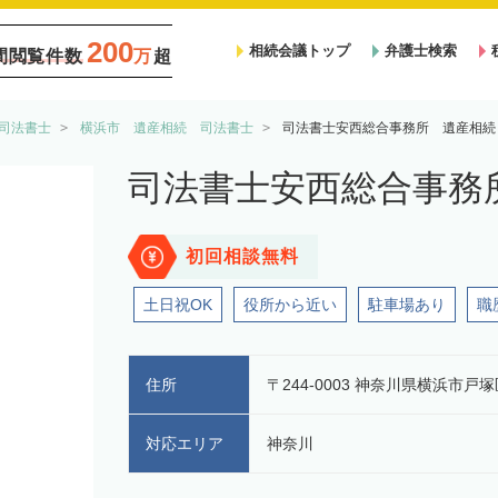
200
相続会議トップ
弁護士検索
間閲覧件数
万
超
司法書士
横浜市 遺産相続 司法書士
司法書士安西総合事務所 遺産相続
司法書士安西総合事務
初回相談無料
土日祝OK
役所から近い
駐車場あり
職
住所
〒244-0003 神奈川県横浜市戸塚
対応エリア
神奈川