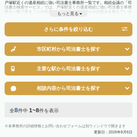
戸塚駅近くの遺産相続に強い司法書士事務所一覧です。相続会議の「司
法書士検索サービス」では、戸塚駅近くの遺産相続に強い司法書士事務
所を一覧で見ることが出来ます。相続のトラブルやお悩みを抱えている
もっと見る
方は一度近隣の司法書士に相談してみましょう。
さらに条件を絞り込む
市区町村から
司法書士を探す
主要な駅から
司法書士を探す
相談内容から
司法書士を探す
8
1~8
全
件中
件を表示
各事務所の詳細情報とお問い合わせフォームは別ウィンドウで開きます
更新日：2026年8月6日