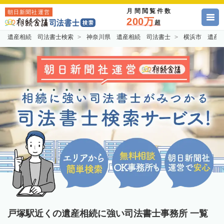
月間閲覧件数
朝日新聞社運営
200万
超
遺産相続 司法書士検索
神奈川県 遺産相続 司法書士
横浜市 遺産
戸塚駅近くの遺産相続に強い司法書士事務所 一覧