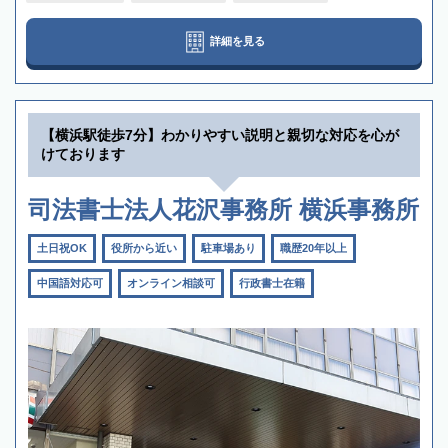
詳細を見る
【横浜駅徒歩7分】わかりやすい説明と親切な対応を心が
けております
司法書士法人花沢事務所 横浜事務所
土日祝OK
役所から近い
駐車場あり
職歴20年以上
中国語対応可
オンライン相談可
行政書士在籍