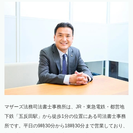
マザーズ法務司法書士事務所は、
JR
・東急電鉄・都営地
下鉄「五反田駅」から徒歩
1
分の位置にある司法書士事務
所です。平日の
9
時
30
分から
18
時
30
分まで営業しており、