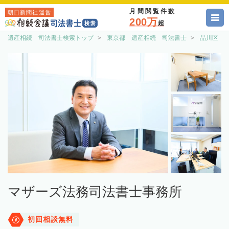
月間閲覧件数
朝日新聞社運営
200万
超
遺産相続 司法書士検索トップ
東京都 遺産相続 司法書士
品川区 
マザーズ法務司法書士事務所
初回相談無料