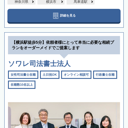
神奈川県
横浜市
馬車道駅
詳細を見る
【横浜駅徒歩5分】依頼者様にとって本当に必要な相続プ
ランをオーダーメイドでご提案します
ソワレ司法書士法人
女性司法書士在籍
土日祝OK
オンライン相談可
行政書士在籍
在籍数10名以上