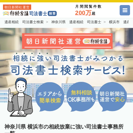
月間閲覧件数
朝日新聞社運営
200万
超
遺産相続 司法書士検索
神奈川県 遺産相続 司法書士
横浜市 遺産
神奈川県 横浜市の相続放棄に強い司法書士事務所