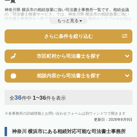
一覧
神奈川県 横浜市の相続放棄に強い司法書士事務所一覧です。相続会議
の「司法書士検索サービス」では、神奈川県 横浜市の相続放棄に強い
司法書士事務所を一覧で見ることが出来ます。相続のトラブルやお悩み
もっと見る
を抱えている方は一度近隣の司法書士に相談してみましょう。
さらに条件を絞り込む
市区町村から
司法書士を探す
相談内容から
司法書士を探す
36
1~36
全
件中
件を表示
各事務所の詳細情報とお問い合わせフォームは別ウィンドウで開きます
更新日：2026年8月9日
神奈川 横浜市にある相続対応可能な司法書士事務所