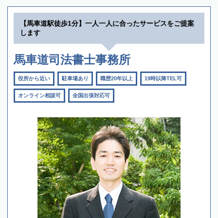
【馬車道駅徒歩1分】一人一人に合ったサービスをご提案
します
馬車道司法書士事務所
役所から近い
駐車場あり
職歴20年以上
19時以降TEL可
オンライン相談可
全国出張対応可