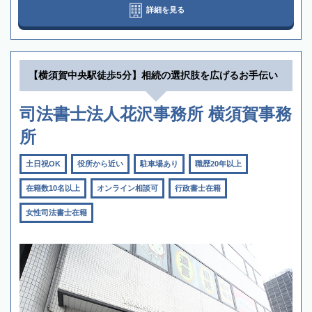
詳細を見る
【横須賀中央駅徒歩5分】相続の選択肢を広げるお手伝い
司法書士法人花沢事務所 横須賀事務
所
土日祝OK
役所から近い
駐車場あり
職歴20年以上
在籍数10名以上
オンライン相談可
行政書士在籍
女性司法書士在籍