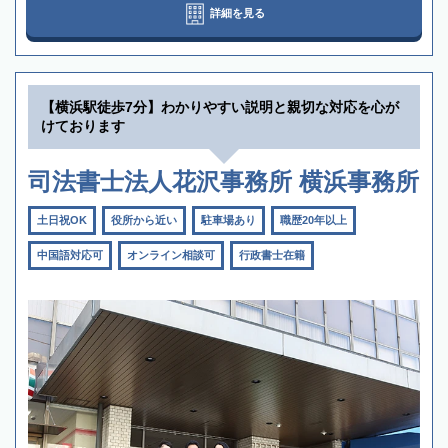
詳細を見る
【横浜駅徒歩7分】わかりやすい説明と親切な対応を心が
けております
司法書士法人花沢事務所 横浜事務所
土日祝OK
役所から近い
駐車場あり
職歴20年以上
中国語対応可
オンライン相談可
行政書士在籍