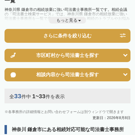
一覧
神奈川県 鎌倉市の相続放棄に強い司法書士事務所一覧です。相続会議
の「司法書士検索サービス」では、神奈川県 鎌倉市の相続放棄に強い
司法書士事務所を一覧で見ることが出来ます。相続のトラブルやお悩み
もっと見る
を抱えている方は一度近隣の司法書士に相談してみましょう。
さらに条件を絞り込む
市区町村から
司法書士を探す
相談内容から
司法書士を探す
33
1~33
全
件中
件を表示
各事務所の詳細情報とお問い合わせフォームは別ウィンドウで開きます
更新日：2026年8月8日
神奈川 鎌倉市にある相続対応可能な司法書士事務所