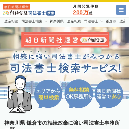
月間閲覧件数
朝日新聞社運営
200万
超
遺産相続 司法書士検索
神奈川県 遺産相続 司法書士
鎌倉市 遺産
神奈川県 鎌倉市の相続放棄に強い司法書士事務所