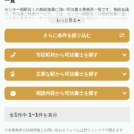
一覧
センター南駅近くの相続放棄に強い司法書士事務所一覧です。相続会議
の「司法書士検索サービス」では、センター南駅近くの相続放棄に強い
司法書士事務所を一覧で見ることが出来ます。相続のトラブルやお悩み
もっと見る
を抱えている方は一度近隣の司法書士に相談してみましょう。
さらに条件を絞り込む
市区町村から
司法書士を探す
主要な駅から
司法書士を探す
相談内容から
司法書士を探す
1
1~1
全
件中
件を表示
各事務所の詳細情報とお問い合わせフォームは別ウィンドウで開きます