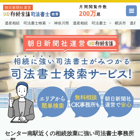
月間閲覧件数
朝日新聞社運営
200万
超
遺産相続 司法書士検索
神奈川県 遺産相続 司法書士
横浜市 遺産
センター南駅近くの相続放棄に強い司法書士事務所