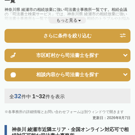
一覧
神奈川県 綾瀬市の相続放棄に強い司法書士事務所一覧です。相続会議
の「司法書士検索サービス」では、神奈川県 綾瀬市の相続放棄に強い
司法書士事務所を一覧で見ることが出来ます。相続のトラブルやお悩み
もっと見る
を抱えている方は一度近隣の司法書士に相談してみましょう。
さらに条件を絞り込む
市区町村から
司法書士を探す
相談内容から
司法書士を探す
32
1~32
全
件中
件を表示
各事務所の詳細情報とお問い合わせフォームは別ウィンドウで開きます
更新日：2026年8月7日
神奈川 綾瀬市近隣エリア・全国オンライン対応可で相