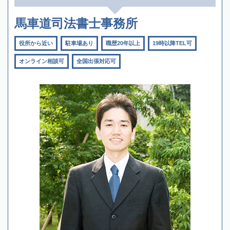
馬車道司法書士事務所
役所から近い
駐車場あり
職歴20年以上
19時以降TEL可
オンライン相談可
全国出張対応可