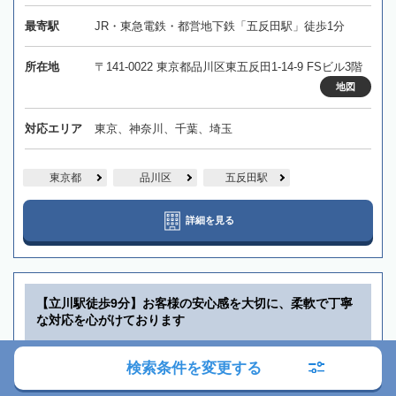
最寄駅
JR・東急電鉄・都営地下鉄「五反田駅」徒歩1分
所在地
〒141-0022 東京都品川区東五反田1-14-9 FSビル3階
地図
対応エリア
東京、神奈川、千葉、埼玉
東京都
品川区
五反田駅
詳細を見る
【立川駅徒歩9分】お客様の安心感を大切に、柔軟で丁寧
な対応を心がけております
司法書士 平野克典事務所
検索条件を変更する