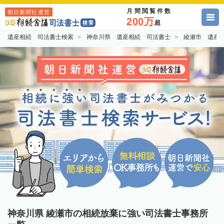
月間閲覧件数
朝日新聞社運営
200万
超
遺産相続 司法書士検索
神奈川県 遺産相続 司法書士
綾瀬市 遺産
神奈川県 綾瀬市の相続放棄に強い司法書士事務所