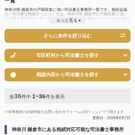
一覧
神奈川県 鎌倉市の戸籍収集に強い司法書士事務所一覧です。相続会議
の「司法書士検索サービス」では、神奈川県 鎌倉市の戸籍収集に強い
司法書士事務所を一覧で見ることが出来ます。相続のトラブルやお悩み
もっと見る
を抱えている方は一度近隣の司法書士に相談してみましょう。
さらに条件を絞り込む
市区町村から
司法書士を探す
相談内容から
司法書士を探す
36
1~36
全
件中
件を表示
各事務所の詳細情報とお問い合わせフォームは別ウィンドウで開きます
更新日：2026年8月7日
神奈川 鎌倉市にある相続対応可能な司法書士事務所