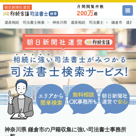
月間閲覧件数
朝日新聞社運営
200万
超
遺産相続 司法書士検索
神奈川県 遺産相続 司法書士
鎌倉市 遺産
神奈川県 鎌倉市の戸籍収集に強い司法書士事務所