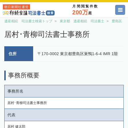
月間閲覧件数
朝日新聞社運営
200万
超
遺産相続 司法書士検索トップ
東京都 遺産相続 司法書士
豊島区 
居村･青柳司法書士事務所
住所
〒170-0002 東京都豊島区巣鴨1-6-4 IMR 1階
事務所概要
事務所名
居村･青柳司法書士事務所
代表
居村 健太郎