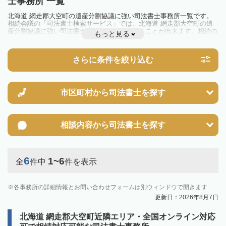
士事務所 一覧
北海道 網走郡大空町の遺産分割協議に強い司法書士事務所一覧です。
相続会議の「司法書士検索サービス」では、北海道 網走郡大空町の遺
産分割協議に強い司法書士事務所を一覧で見ることが出来ます。相続の
もっと見る
トラブルやお悩みを抱えている方は一度近隣の司法書士に相談してみま
しょう。
さらに条件を絞り込む
市区町村から
司法書士を探す
相談内容から
司法書士を探す
6
1~6
全
件中
件を表示
各事務所の詳細情報とお問い合わせフォームは別ウィンドウで開きます
更新日：2026年8月7日
北海道 網走郡大空町近隣エリア・全国オンライン対応