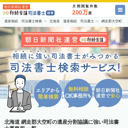
月間閲覧件数
朝日新聞社運営
200万
超
遺産相続 司法書士検索
北海道 遺産相続 司法書士
網走郡大空町 
北海道 網走郡大空町の遺産分割協議に強い司法書