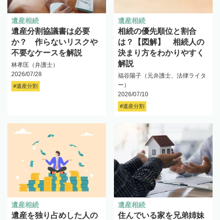
遺産相続
遺産相続
遺産分割協議書は必要
相続の優先順位と割合
か？ 作らないリスクや
は？【図解】 相続人の
不要なケースを解説
決まり方をわかりやすく
解説
林孝匡（弁護士）
2026/07/28
福谷陽子（元弁護士、法律ライタ
ー）
#遺産分割
2026/07/10
#遺産分割
遺産相続
遺産相続
遺産を独り占めした人の
住んでいる家を兄弟姉妹