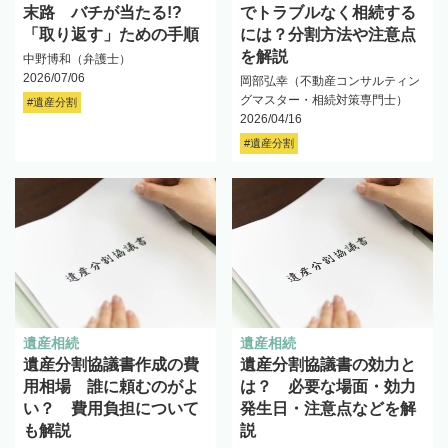
末路 バチが当たる!?
でトラブルなく相続する
「取り返す」ための手順
には？分割方法や注意点
を解説
中野博和（弁護士）
2026/07/06
岡部弘幸（不動産コンサルティン
グマスター・相続対策専門士）
#遺産分割
2026/04/16
#遺産分割
遺産相続
遺産相続
遺産分割協議書作成の費
遺産分割協議書の効力と
用相場 誰に頼むのがよ
は？ 必要な場面・効力
い？ 費用負担について
発生日・注意点などを解
も解説
説