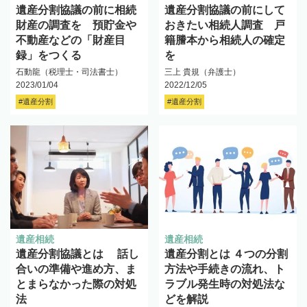
遺産分割協議の前に相続
遺産分割協議の前にして
財産の調査を 預貯金や
おきたい相続人調査 戸
不動産などの「財産目
籍謄本から相続人の確定
録」をつくる
を
石動龍（税理士・司法書士）
三上 貴規（弁護士）
2023/01/04
2022/12/05
#遺産分割
#遺産分割
遺産相続
遺産相続
遺産分割協議とは 話し
遺産分割とは ４つの分割
合いの準備や進め方、ま
方法や手続きの流れ、ト
とまらなかった際の対処
ラブル発生時の対処法な
法
どを解説