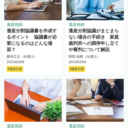
遺産相続
遺産相続
遺産分割協議書を作成す
遺産分割協議がまとまら
るポイント 協議書が必
ない場合の手続き 家庭
要になるのはどんな場
裁判所への調停申し立て
面？
や審判について解説
勝本広太（弁護士）
阿部 由羅（弁護士）
2023/02/08
2023/02/04
#遺産分割
#遺産分割
遺産相続
遺産相続