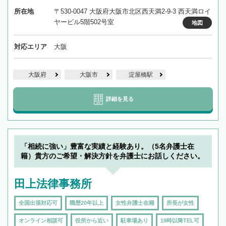
所在地
〒530-0047 大阪府大阪市北区西天満2-9-3 西天満ロイ
ヤービル5階502号室
地図
対応エリア
大阪
大阪府
大阪市
淀屋橋駅
詳細を見る
「相続に強い」豊富な実績と経験あり。（5名弁護士在
籍）貴方のご希望・解決方針を弁護士にお話しください。
田上法律事務所
全国出張対応可
職歴20年以上
女性弁護士在籍
所長が女性
オンライン相談可
役所から近い
駐車場あり
19時以降TEL可