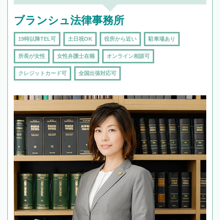
ブランシュ法律事務所
19時以降TEL可
土日祝OK
役所から近い
駐車場あり
所長が女性
女性弁護士在籍
オンライン相談可
クレジットカード可
全国出張対応可