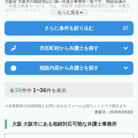
大阪府 大阪市の相続登記に強い弁護士事務所一覧です。相続会議の
「弁護士検索サービス」では、大阪府 大阪市の相続登記に強い弁護士
事務所を一覧で見ることが出来ます。相続のトラブルやお悩みを抱えて
もっと見る
いる方は一度近隣の弁護士に相談してみましょう。
さらに条件を絞り込む
市区町村から
弁護士を探す
相談内容から
弁護士を探す
36
1~36
全
件中
件を表示
各事務所の詳細情報とお問い合わせフォームは別ウィンドウで開きます
更新日：2026年8月8日
大阪 大阪市にある相続対応可能な弁護士事務所