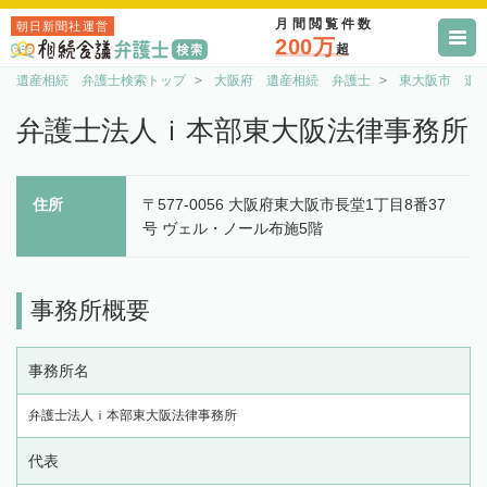
月間閲覧件数
朝日新聞社運営
200万
超
遺産相続 弁護士検索トップ
大阪府 遺産相続 弁護士
東大阪市 遺
弁護士法人ｉ本部東大阪法律事務所
住所
〒577-0056 大阪府東大阪市長堂1丁目8番37
号 ヴェル・ノール布施5階
事務所概要
事務所名
弁護士法人ｉ本部東大阪法律事務所
代表