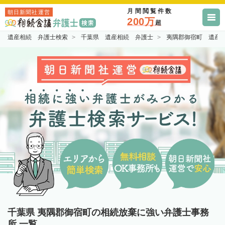
月間閲覧件数
朝日新聞社運営
200万
超
遺産相続 弁護士検索
千葉県 遺産相続 弁護士
夷隅郡御宿町 遺産
千葉県 夷隅郡御宿町の相続放棄に強い弁護士事務
所 一覧