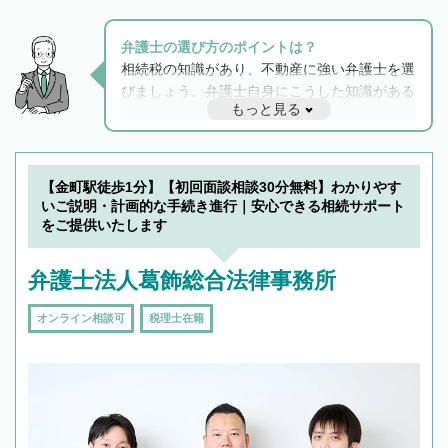
弁護士の選び方のポイントは？
相続税の知識があり、不動産に強い弁護士を選
びましょう。弁護士自身にこうした知識がある
もっと見る
と他士業との連携もスムーズに進み、トラブル
解決のみならず相続をトータルで任せることが
できます。また、相続は感情がからむ分野なの
でフィーリングも重要です。実際に電話や面談
【金町駅徒歩1分】【初回面談相談30分無料】わかりやす
で複数の弁護士と会話をしてウマが合う方に依
いご説明・計画的な手続き進行｜安心できる相続サポート
頼をするのがおすすめです。
をご提供いたします
弁護士法人葛飾総合法律事務所
オンライン相談可
税理士在籍