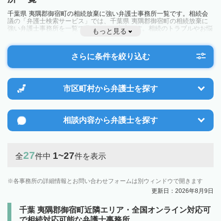
千葉県 夷隅郡御宿町の相続放棄に強い弁護士事務所一覧です。相続会
議の「弁護士検索サービス」では、千葉県 夷隅郡御宿町の相続放棄に
強い弁護士事務所を一覧で見ることが出来ます。相続のトラブルやお悩
もっと見る
みを抱えている方は一度近隣の弁護士に相談してみましょう。
さらに条件を絞り込む
市区町村から
弁護士を探す
相談内容から
弁護士を探す
27
1~27
全
件中
件を表示
各事務所の詳細情報とお問い合わせフォームは別ウィンドウで開きます
更新日：2026年8月9日
千葉 夷隅郡御宿町近隣エリア・全国オンライン対応可
で相続対応可能な弁護士事務所