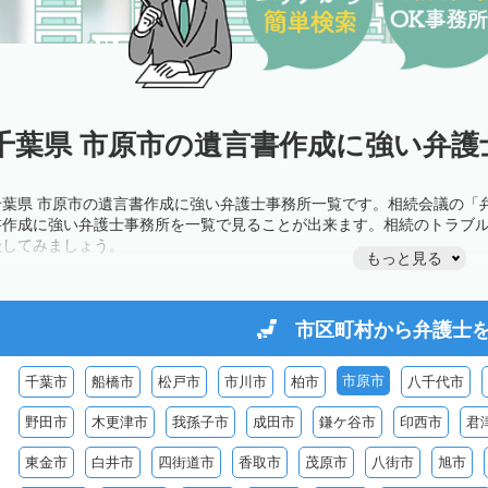
千葉県 市原市の遺言書作成に強い弁護
千葉県 市原市の遺言書作成に強い弁護士事務所一覧です。相続会議の「
書作成に強い弁護士事務所を一覧で見ることが出来ます。相続のトラブ
談してみましょう。
もっと見る
市区町村から
弁護士
市原市
千葉市
船橋市
松戸市
市川市
柏市
八千代市
野田市
木更津市
我孫子市
成田市
鎌ケ谷市
印西市
君
東金市
白井市
四街道市
香取市
茂原市
八街市
旭市