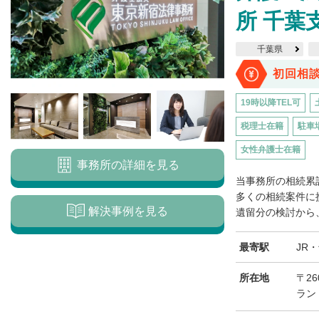
所 千葉
千葉県
初回相
19時以降TEL可
税理士在籍
駐車
女性弁護士在籍
事務所の詳細を見る
当事務所の相続累計
多くの相続案件に
解決事例を見る
遺留分の検討から、
最寄駅
JR
所在地
〒26
ラン