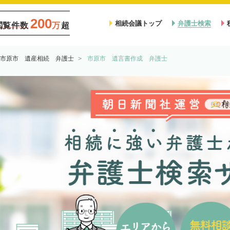
200
相続会議トップ
弁護士検索
閲覧件数
万
超
市原市 遺産相続 弁護士
市原市 遺言書作成 弁護士