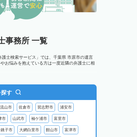
士事務所 一覧
弁護士検索サービス」では、千葉県 市原市の遺言
ルやお悩みを抱えている方は一度近隣の弁護士に相
を探す
流山市
佐倉市
習志野市
浦安市
津市
山武市
袖ケ浦市
富里市
銚子市
大網白里市
館山市
富津市