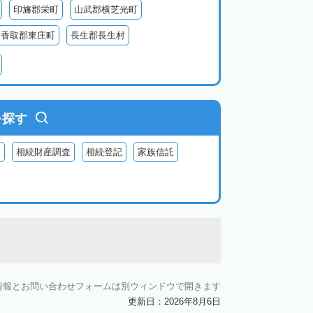
印旛郡栄町
山武郡横芝光町
香取郡東庄町
長生郡長生村
生郡長柄町
夷隅郡大多喜町
夷隅郡御宿町
を探す
査
相続財産調査
相続登記
家族信託
情報とお問い合わせフォームは別ウィンドウで開きます
更新日：2026年8月6日