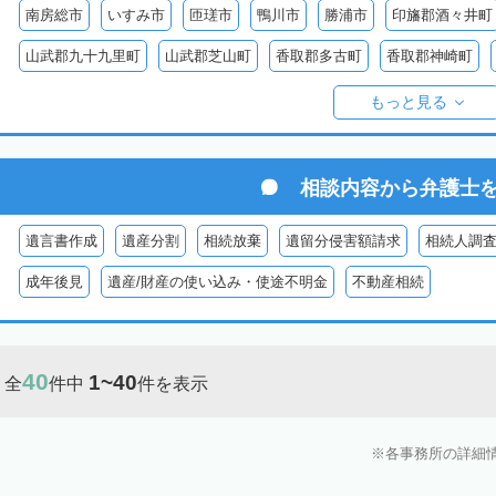
南房総市
いすみ市
匝瑳市
鴨川市
勝浦市
印旛郡酒々井町
山武郡九十九里町
山武郡芝山町
香取郡多古町
香取郡神崎町
長生郡一宮町
長生郡白子町
長生郡長南町
長生郡睦沢町
長
もっと見る
安房郡鋸南町
相談内容から
弁護士
遺言書作成
遺産分割
相続放棄
遺留分侵害額請求
相続人調
成年後見
遺産/財産の使い込み・使途不明金
不動産相続
40
1~40
全
件中
件を表示
各事務所の詳細