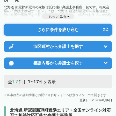
北海道 新冠郡新冠町の家族信託に強い弁護士事務所一覧です。相続会
議の「弁護士検索サービス」では、北海道 新冠郡新冠町の家族信託に
強い弁護士事務所を一覧で見ることが出来ます。相続のトラブルやお悩
もっと見る
みを抱えている方は一度近隣の弁護士に相談してみましょう。
さらに条件を絞り込む
市区町村から
弁護士を探す
相談内容から
弁護士を探す
17
1~17
全
件中
件を表示
各事務所の詳細情報とお問い合わせフォームは別ウィンドウで開きます
更新日：2026年8月6日
北海道 新冠郡新冠町近隣エリア・全国オンライン対応
可で相続対応可能な弁護士事務所