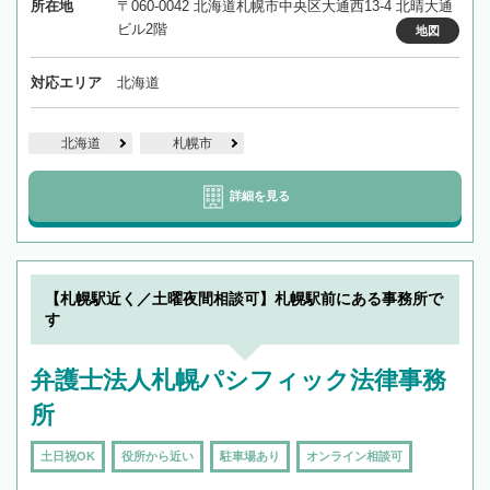
所在地
〒060-0042 北海道札幌市中央区大通西13-4 北晴大通
ビル2階
地図
対応エリア
北海道
北海道
札幌市
詳細を見る
【札幌駅近く／土曜夜間相談可】札幌駅前にある事務所で
す
弁護士法人札幌パシフィック法律事務
所
土日祝OK
役所から近い
駐車場あり
オンライン相談可