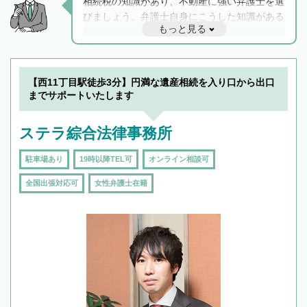
相続税の知識があり、不動産に強い弁護士を選
びましょう。弁護士自身にこうした知識がある
もっと見る
と他士業との連携もスムーズに進み、トラブル
解決のみならず相続をトータルで任せることが
できます。また、相続は感情がからむ分野なの
でフィーリングも重要です。実際に電話や面談
【西11丁目駅徒歩3分】円満な遺産相続を入り口から出口
で複数の弁護士と会話をしてウマが合う方に依
までサポートいたします
頼をするのがおすすめです。
ステラ綜合法律事務所
駐車場あり
19時以降TEL可
オンライン相談可
全国出張対応可
女性弁護士在籍