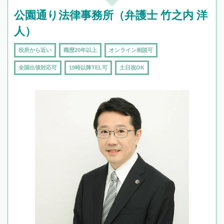
公園通り法律事務所（弁護士 竹之内 洋
人）
役所から近い
職歴20年以上
オンライン相談可
全国出張対応可
19時以降TEL可
土日祝OK