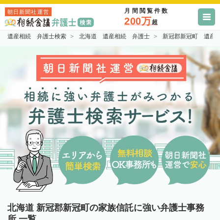
月間閲覧件数
朝日新聞社運営
200万
超
遺産相続 弁護士検索
北海道 遺産相続 弁護士
新冠郡新冠町 遺産
北海道 新冠郡新冠町の家族信託に強い弁護士事務
所 一覧