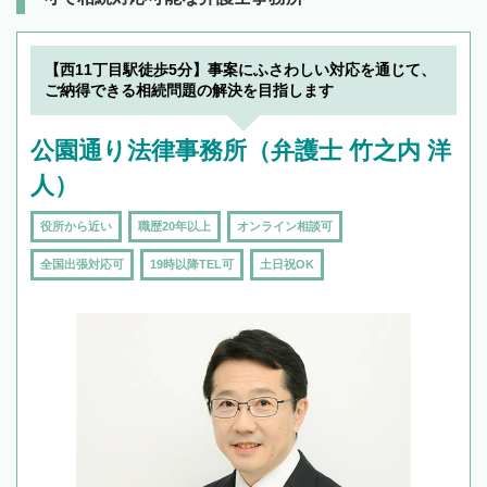
【西11丁目駅徒歩5分】事案にふさわしい対応を通じて、
ご納得できる相続問題の解決を目指します
公園通り法律事務所（弁護士 竹之内 洋
人）
役所から近い
職歴20年以上
オンライン相談可
全国出張対応可
19時以降TEL可
土日祝OK