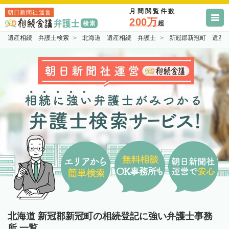
月間閲覧件数
朝日新聞社運営
200万
超
遺産相続 弁護士検索
北海道 遺産相続 弁護士
新冠郡新冠町 遺産
北海道 新冠郡新冠町の相続登記に強い弁護士事務
所 一覧