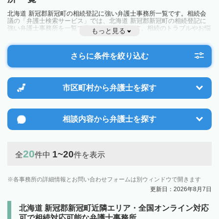
北海道 新冠郡新冠町の相続登記に強い弁護士事務所一覧です。相続会
議の「弁護士検索サービス」では、北海道 新冠郡新冠町の相続登記に
強い弁護士事務所を一覧で見ることが出来ます。相続のトラブルやお悩
もっと見る
みを抱えている方は一度近隣の弁護士に相談してみましょう。
さらに条件を絞り込む
市区町村から
弁護士を探す
相談内容から
弁護士を探す
20
1~20
全
件中
件を表示
各事務所の詳細情報とお問い合わせフォームは別ウィンドウで開きます
更新日：2026年8月7日
北海道 新冠郡新冠町近隣エリア・全国オンライン対応
可で相続対応可能な弁護士事務所