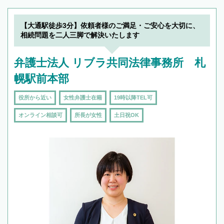
できます。また、相続は感情がからむ分野なの
でフィーリングも重要です。実際に電話や面談
【大通駅徒歩3分】依頼者様のご満足・ご安心を大切に、
で複数の弁護士と会話をしてウマが合う方に依
相続問題を二人三脚で解決いたします
頼をするのがおすすめです。
弁護士法人 リブラ共同法律事務所 札
幌駅前本部
役所から近い
女性弁護士在籍
19時以降TEL可
オンライン相談可
所長が女性
土日祝OK