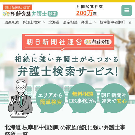
月間閲覧件数
朝日新聞社運営
200万
超
遺産相続 弁護士検索
北海道 遺産相続 弁護士
枝幸郡中頓別町 遺
北海道 枝幸郡中頓別町の家族信託に強い弁護士事
務所 一覧