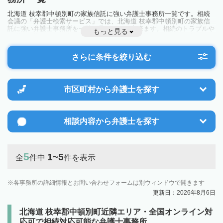
北海道 枝幸郡中頓別町の家族信託に強い弁護士事務所一覧です。相続
会議の「弁護士検索サービス」では、北海道 枝幸郡中頓別町の家族信
託に強い弁護士事務所を一覧で見ることが出来ます。相続のトラブルや
もっと見る
お悩みを抱えている方は一度近隣の弁護士に相談してみましょう。
さらに条件を絞り込む
市区町村から
弁護士を探す
相談内容から
弁護士を探す
5
1~5
全
件中
件を表示
各事務所の詳細情報とお問い合わせフォームは別ウィンドウで開きます
更新日：2026年8月6日
北海道 枝幸郡中頓別町近隣エリア・全国オンライン対
応可で相続対応可能な弁護士事務所