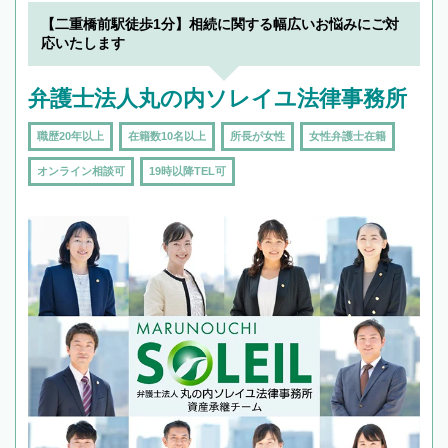
でフィーリングも重要です。実際に電話や面談
【二重橋前駅徒歩1分】相続に関する幅広いお悩みにご対
で複数の弁護士と会話をしてウマが合う方に依
応いたします
頼をするのがおすすめです。
弁護士法人丸の内ソレイユ法律事務所
職歴20年以上
在籍数10名以上
所長が女性
女性弁護士在籍
オンライン相談可
19時以降TEL可