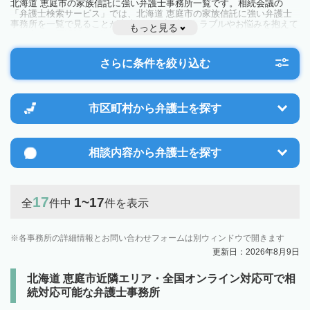
北海道 恵庭市の家族信託に強い弁護士事務所一覧です。相続会議の
「弁護士検索サービス」では、北海道 恵庭市の家族信託に強い弁護士
事務所を一覧で見ることが出来ます。相続のトラブルやお悩みを抱えて
もっと見る
いる方は一度近隣の弁護士に相談してみましょう。
さらに条件を絞り込む
市区町村から
弁護士を探す
相談内容から
弁護士を探す
17
1~17
全
件中
件を表示
各事務所の詳細情報とお問い合わせフォームは別ウィンドウで開きます
更新日：2026年8月9日
北海道 恵庭市近隣エリア・全国オンライン対応可で相
続対応可能な弁護士事務所