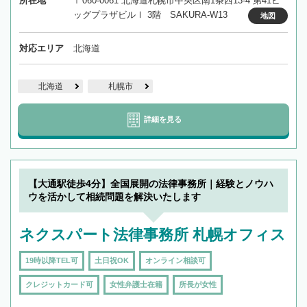
所在地
〒060-0061 北海道札幌市中央区南1条西13-4 第41ビ
ッグプラザビルⅠ 3階 SAKURA-W13
地図
対応エリア
北海道
北海道
札幌市
詳細を見る
【大通駅徒歩4分】全国展開の法律事務所｜経験とノウハ
ウを活かして相続問題を解決いたします
ネクスパート法律事務所 札幌オフィス
19時以降TEL可
土日祝OK
オンライン相談可
クレジットカード可
女性弁護士在籍
所長が女性