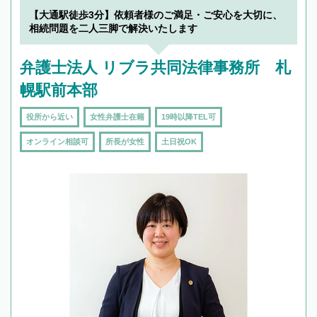
でフィーリングも重要です。実際に電話や面談
【大通駅徒歩3分】依頼者様のご満足・ご安心を大切に、
で複数の弁護士と会話をしてウマが合う方に依
相続問題を二人三脚で解決いたします
頼をするのがおすすめです。
弁護士法人 リブラ共同法律事務所 札
幌駅前本部
役所から近い
女性弁護士在籍
19時以降TEL可
オンライン相談可
所長が女性
土日祝OK