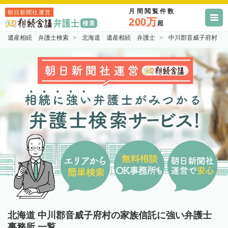
月間閲覧件数
朝日新聞社運営
200万
超
遺産相続 弁護士検索
北海道 遺産相続 弁護士
中川郡音威子府村 
北海道 中川郡音威子府村の家族信託に強い弁護士
事務所 一覧