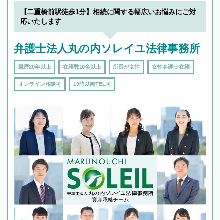
でフィーリングも重要です。実際に電話や面談
【二重橋前駅徒歩1分】相続に関する幅広いお悩みにご対
で複数の弁護士と会話をしてウマが合う方に依
応いたします
頼をするのがおすすめです。
弁護士法人丸の内ソレイユ法律事務所
職歴20年以上
在籍数10名以上
所長が女性
女性弁護士在籍
オンライン相談可
19時以降TEL可