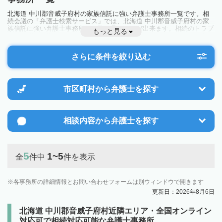
北海道 中川郡音威子府村の家族信託に強い弁護士事務所一覧です。相
続会議の「弁護士検索サービス」では、北海道 中川郡音威子府村の家
族信託に強い弁護士事務所を一覧で見ることが出来ます。相続のトラブ
もっと見る
ルやお悩みを抱えている方は一度近隣の弁護士に相談してみましょう。
さらに条件を絞り込む
市区町村から
弁護士を探す
相談内容から
弁護士を探す
5
1~5
全
件中
件を表示
各事務所の詳細情報とお問い合わせフォームは別ウィンドウで開きます
更新日：2026年8月6日
北海道 中川郡音威子府村近隣エリア・全国オンライン
対応可で相続対応可能な弁護士事務所