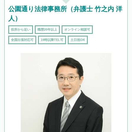
公園通り法律事務所（弁護士 竹之内 洋
人）
役所から近い
職歴20年以上
オンライン相談可
全国出張対応可
19時以降TEL可
土日祝OK