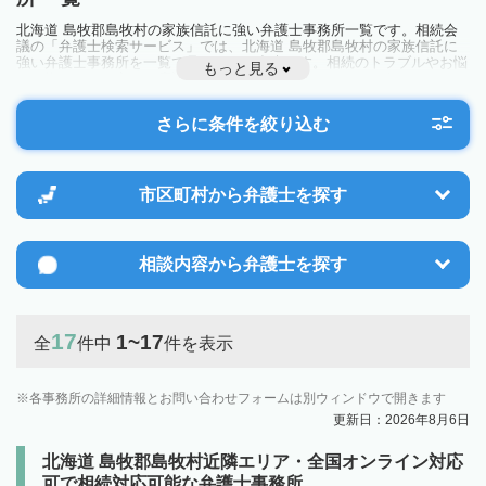
北海道 島牧郡島牧村の家族信託に強い弁護士事務所一覧です。相続会
議の「弁護士検索サービス」では、北海道 島牧郡島牧村の家族信託に
強い弁護士事務所を一覧で見ることが出来ます。相続のトラブルやお悩
もっと見る
みを抱えている方は一度近隣の弁護士に相談してみましょう。
さらに条件を絞り込む
市区町村から
弁護士を探す
相談内容から
弁護士を探す
17
1~17
全
件中
件を表示
各事務所の詳細情報とお問い合わせフォームは別ウィンドウで開きます
更新日：2026年8月6日
北海道 島牧郡島牧村近隣エリア・全国オンライン対応
可で相続対応可能な弁護士事務所