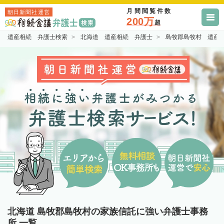
月間閲覧件数
朝日新聞社運営
200万
超
遺産相続 弁護士検索
北海道 遺産相続 弁護士
島牧郡島牧村 遺産
北海道 島牧郡島牧村の家族信託に強い弁護士事務
所 一覧