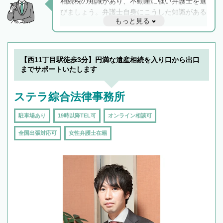
相続税の知識があり、不動産に強い弁護士を選
びましょう。弁護士自身にこうした知識がある
もっと見る
と他士業との連携もスムーズに進み、トラブル
解決のみならず相続をトータルで任せることが
できます。また、相続は感情がからむ分野なの
でフィーリングも重要です。実際に電話や面談
【西11丁目駅徒歩3分】円満な遺産相続を入り口から出口
で複数の弁護士と会話をしてウマが合う方に依
までサポートいたします
頼をするのがおすすめです。
ステラ綜合法律事務所
駐車場あり
19時以降TEL可
オンライン相談可
全国出張対応可
女性弁護士在籍