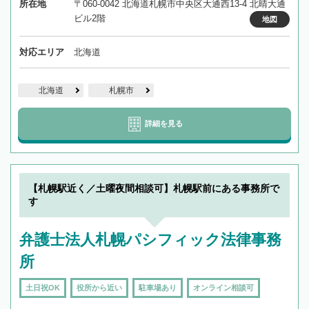
所在地
〒060-0042 北海道札幌市中央区大通西13-4 北晴大通
ビル2階
地図
対応エリア
北海道
北海道
札幌市
詳細を見る
【札幌駅近く／土曜夜間相談可】札幌駅前にある事務所で
す
弁護士法人札幌パシフィック法律事務
所
土日祝OK
役所から近い
駐車場あり
オンライン相談可