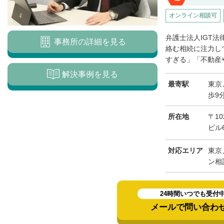
オンライン相談可
弁護士法人IGT
事務所の詳細を見る
絡む相続に注力し
すぎる」「不動産や
解決事例を見る
最寄駅
東京
歩9
所在地
〒1
ビル
対応エリア
東京
ン相
24時間いつでも受付
メールで問い合わ