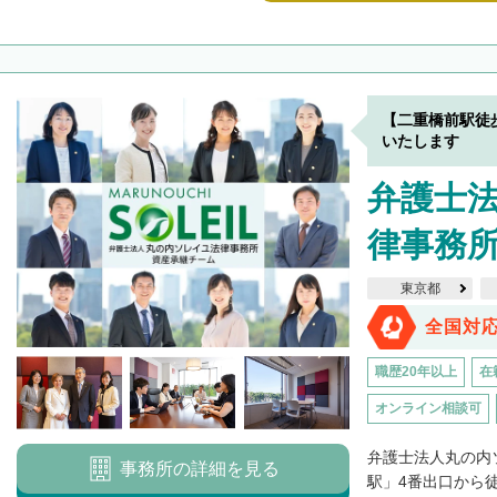
【二重橋前駅徒
いたします
弁護士
律事務
東京都
全国対
職歴20年以上
在
オンライン相談可
弁護士法人丸の内
事務所の詳細を見る
駅」4番出口から