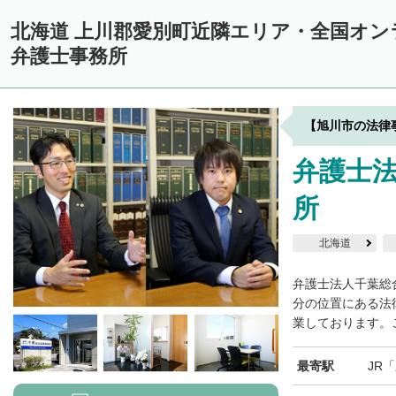
中川郡美深町
中川郡音威子府村
中川郡中川町
中川郡幕別町
北海道 上川郡愛別町近隣エリア・全国オ
雨竜郡幌加内町
増毛郡増毛町
留萌郡小平町
苫前郡苫前町
弁護士事務所
天塩郡遠別町
天塩郡天塩町
天塩郡豊富町
天塩郡幌延町
宗
枝幸郡中頓別町
枝幸郡枝幸町
礼文郡礼文町
利尻郡利尻町
【旭川市の法律
網走郡津別町
網走郡大空町
斜里郡斜里町
斜里郡清里町
斜
弁護士
常呂郡置戸町
常呂郡佐呂間町
紋別郡遠軽町
紋別郡湧別町
所
紋別郡西興部村
紋別郡雄武町
有珠郡壮瞥町
白老郡白老町
浦河郡浦河町
様似郡様似町
幌泉郡えりも町
日高郡新ひだか町
北海道
河東郡上士幌町
河東郡鹿追町
河西郡芽室町
河西郡中札内村
弁護士法人千葉総
広尾郡広尾町
足寄郡足寄町
足寄郡陸別町
十勝郡浦幌町
分の位置にある法
釧
業しております。ご
川上郡標茶町
川上郡弟子屈町
阿寒郡鶴居村
白糠郡白糠町
最寄駅
JR
標津郡標津町
目梨郡羅臼町