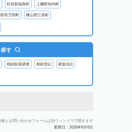
町
松前郡福島町
上磯郡知内町
越郡長万部町
檜山郡江差町
瀬棚郡今金町
久遠郡せたな町
虻田郡ニセコ町
虻田郡倶知安町
虻田郡豊浦町
虻田郡洞爺湖町
を探す
郡神恵内村
古平郡古平町
積丹郡積丹町
査
相続財産調査
相続登記
家族信託
空知郡奈井江町
空知郡上砂川町
由仁町
夕張郡長沼町
夕張郡栗山町
雨竜郡秩父別町
雨竜郡雨竜町
払郡安平町
勇払郡むかわ町
川郡愛別町
上川郡上川町
上川郡東川町
情報とお問い合わせフォームは別ウィンドウで開きます
川郡新得町
上川郡清水町
中川郡本別町
更新日：2026年8月8日