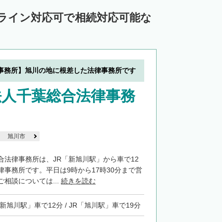
中川郡池田町
中川郡豊頃町
ンライン対応可で相続対応可能な
苫前郡羽幌町
苫前郡初山別村
谷郡猿払村
枝幸郡浜頓別町
利尻郡利尻富士町
網走郡美幌町
事務所】旭川の地に根差した法律事務所です
里郡小清水町
常呂郡訓子府町
法人千葉総合法律事務
紋別郡滝上町
紋別郡興部町
沙流郡日高町
沙流郡平取町
新冠郡新冠町
河東郡音更町
河東郡士幌町
旭川市
河西郡更別村
広尾郡大樹町
合法律事務所は、JR「新旭川駅」から車で12
律事務所です。平日は9時から17時30分まで営
路郡釧路町
厚岸郡厚岸町
厚岸郡浜中町
相談については...
続きを読む
野付郡別海町
標津郡中標津町
「新旭川駅」車で12分 / JR「旭川駅」車で19分