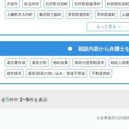
夕張市
歌志内市
石狩郡当別町
石狩郡新篠津村
松前郡松前
上磯郡木古内町
亀田郡七飯町
茅部郡鹿部町
茅部郡森町
山
檜山郡上ノ国町
檜山郡厚沢部町
爾志郡乙部町
奥尻郡奥尻町
もっと見る
島牧郡島牧村
寿都郡寿都町
寿都郡黒松内町
磯谷郡蘭越町
虻田郡真狩村
虻田郡留寿都村
虻田郡喜茂別町
虻田郡京極町
相談内容から
弁護士
岩内郡共和町
岩内郡岩内町
二海郡八雲町
古宇郡泊村
古宇
遺言書作成
遺産分割
相続放棄
遺留分侵害額請求
相続人調
余市郡仁木町
余市郡余市町
余市郡赤井川村
空知郡南幌町
成年後見
遺産/財産の使い込み・使途不明金
不動産相続
空知郡上富良野町
空知郡中富良野町
空知郡南富良野町
夕張郡
樺戸郡月形町
樺戸郡浦臼町
樺戸郡新十津川町
雨竜郡妹背牛町
5
1~5
全
件中
件を表示
雨竜郡北竜町
雨竜郡沼田町
勇払郡占冠村
勇払郡厚真町
勇
上
上川郡東神楽町
上川郡鷹栖町
上川郡当麻町
上川郡比布町
各事務所の詳細
上川郡美瑛町
上川郡和寒町
上川郡剣淵町
上川郡下川町
上