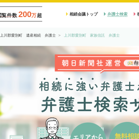
200
相続会議トップ
弁護士検索
閲覧件数
万
超
上川郡愛別町 遺産相続 弁護士
上川郡愛別町 家族信託 弁護士