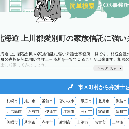
北海道 上川郡愛別町の家族信託に強い
北海道 上川郡愛別町の家族信託に強い弁護士事務所一覧です。相続会議
別町の家族信託に強い弁護士事務所を一覧で見ることが出来ます。相続
護士に相談してみましょう。
もっと見る
市区町村から
弁護士
札幌市
旭川市
函館市
苫小牧市
帯広市
北見市
釧路市
北広島市
石狩市
伊達市
江別市
登別市
室蘭市
深川市
美唄市
芦別市
赤平市
紋別市
士別市
名寄市
三笠市