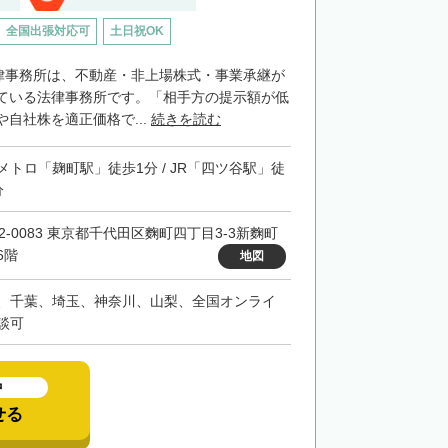
全国出張対応可
土日祝OK
法律事務所は、不動産・非上場株式・事業承継が
ている法律事務所です。「相手方の提示額が低
自社株を適正価格で...
続きを読む
メトロ「麹町駅」徒歩1分 / JR「四ツ谷駅」徒
分
02-0083 東京都千代田区麴町四丁目3-3新麴町
6階
地図
、千葉、埼玉、神奈川、山梨、全国オンライ
談可
中
せる