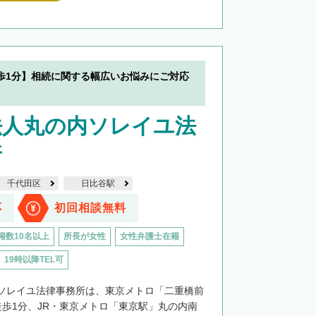
歩1分】相続に関する幅広いお悩みにご対応
法人丸の内ソレイユ法
所
千代田区
日比谷駅
応
初回相談無料
籍数10名以上
所長が女性
女性弁護士在籍
19時以降TEL可
ソレイユ法律事務所は、東京メトロ「二重橋前
徒歩1分、JR・東京メトロ「東京駅」丸の内南