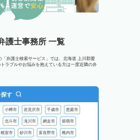
弁護士事務所 一覧
の「弁護士検索サービス」では、北海道 上川郡愛
のトラブルやお悩みを抱えている方は一度近隣の弁
を探す
小樽市
岩見沢市
千歳市
恵庭市
北斗市
滝川市
網走市
留萌市
根室市
砂川市
富良野市
稚内市