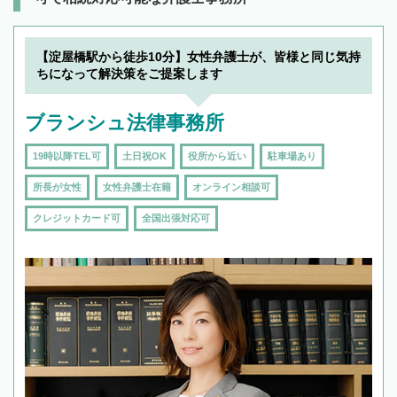
【淀屋橋駅から徒歩10分】女性弁護士が、皆様と同じ気持
ちになって解決策をご提案します
ブランシュ法律事務所
19時以降TEL可
土日祝OK
役所から近い
駐車場あり
所長が女性
女性弁護士在籍
オンライン相談可
クレジットカード可
全国出張対応可