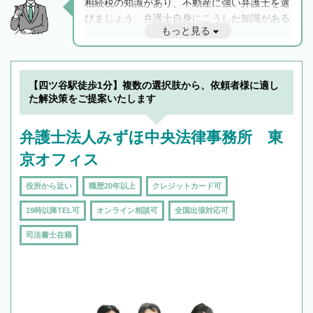
相続税の知識があり、不動産に強い弁護士を選
びましょう。弁護士自身にこうした知識がある
もっと見る
と他士業との連携もスムーズに進み、トラブル
解決のみならず相続をトータルで任せることが
できます。また、相続は感情がからむ分野なの
でフィーリングも重要です。実際に電話や面談
【四ツ谷駅徒歩1分】複数の選択肢から、依頼者様に適し
で複数の弁護士と会話をしてウマが合う方に依
た解決策をご提案いたします
頼をするのがおすすめです。
弁護士法人みずほ中央法律事務所 東
京オフィス
役所から近い
職歴20年以上
クレジットカード可
19時以降TEL可
オンライン相談可
全国出張対応可
司法書士在籍