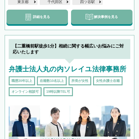
東京都
千代田区
四ツ谷駅
詳細を見る
解決事例を見る
【二重橋前駅徒歩1分】相続に関する幅広いお悩みにご対
応いたします
弁護士法人丸の内ソレイユ法律事務所
職歴20年以上
在籍数10名以上
所長が女性
女性弁護士在籍
オンライン相談可
19時以降TEL可