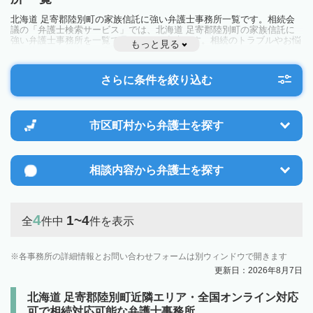
北海道 足寄郡陸別町の家族信託に強い弁護士事務所一覧です。相続会
議の「弁護士検索サービス」では、北海道 足寄郡陸別町の家族信託に
強い弁護士事務所を一覧で見ることが出来ます。相続のトラブルやお悩
もっと見る
みを抱えている方は一度近隣の弁護士に相談してみましょう。
さらに条件を絞り込む
市区町村から
弁護士を探す
相談内容から
弁護士を探す
4
1~4
全
件中
件を表示
各事務所の詳細情報とお問い合わせフォームは別ウィンドウで開きます
更新日：2026年8月7日
北海道 足寄郡陸別町近隣エリア・全国オンライン対応
可で相続対応可能な弁護士事務所