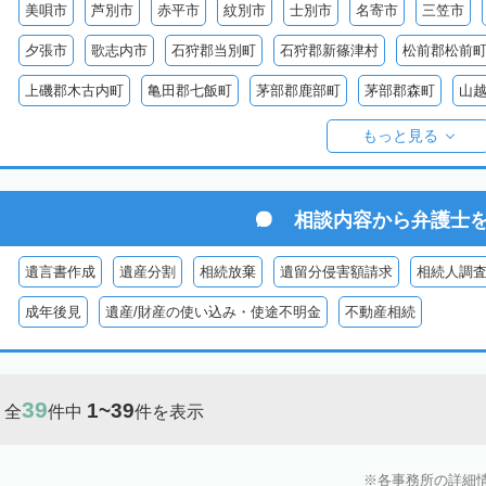
美唄市
芦別市
赤平市
紋別市
士別市
名寄市
三笠市
夕張市
歌志内市
石狩郡当別町
石狩郡新篠津村
松前郡松前
上磯郡木古内町
亀田郡七飯町
茅部郡鹿部町
茅部郡森町
山
檜山郡上ノ国町
檜山郡厚沢部町
爾志郡乙部町
奥尻郡奥尻町
もっと見る
島牧郡島牧村
寿都郡寿都町
寿都郡黒松内町
磯谷郡蘭越町
虻田郡真狩村
虻田郡留寿都村
虻田郡喜茂別町
虻田郡京極町
相談内容から
弁護士
岩内郡共和町
岩内郡岩内町
二海郡八雲町
古宇郡泊村
古宇
遺言書作成
遺産分割
相続放棄
遺留分侵害額請求
相続人調
空
余市郡仁木町
余市郡余市町
余市郡赤井川村
空知郡南幌町
成年後見
遺産/財産の使い込み・使途不明金
不動産相続
空知郡上富良野町
空知郡中富良野町
空知郡南富良野町
夕張郡
樺戸郡月形町
樺戸郡浦臼町
樺戸郡新十津川町
雨竜郡妹背牛町
39
1~39
全
件中
件を表示
雨竜郡北竜町
雨竜郡沼田町
勇払郡占冠村
勇払郡厚真町
勇
上川郡東神楽町
上川郡鷹栖町
上川郡当麻町
上川郡比布町
各事務所の詳細