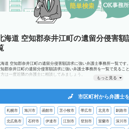
北海道 空知郡奈井江町の遺留分侵害額
覧
北海道 空知郡奈井江町の遺留分侵害額請求に強い弁護士事務所一覧です
空知郡奈井江町の遺留分侵害額請求に強い弁護士事務所を一覧で見るこ
る方は一度近隣の弁護士に相談してみましょう。
もっと見る
市区町村から
弁護士
札幌市
旭川市
函館市
苫小牧市
帯広市
北見市
釧路市
北広島市
石狩市
伊達市
江別市
登別市
室蘭市
深川市