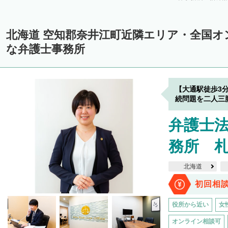
上川郡美瑛町
上川郡和寒町
上川郡剣淵町
上川郡下川町
上
中川郡美深町
中川郡音威子府村
中川郡中川町
中川郡幕別町
北海道 空知郡奈井江町近隣エリア・全国オ
雨竜郡幌加内町
増毛郡増毛町
留萌郡小平町
苫前郡苫前町
な弁護士事務所
天塩郡遠別町
天塩郡天塩町
天塩郡豊富町
天塩郡幌延町
宗
枝幸郡中頓別町
枝幸郡枝幸町
礼文郡礼文町
利尻郡利尻町
【大通駅徒歩3
網走郡津別町
網走郡大空町
斜里郡斜里町
斜里郡清里町
斜
続問題を二人三
常呂郡置戸町
常呂郡佐呂間町
紋別郡遠軽町
紋別郡湧別町
弁護士法
紋別郡西興部村
紋別郡雄武町
有珠郡壮瞥町
白老郡白老町
務所 
浦河郡浦河町
様似郡様似町
幌泉郡えりも町
日高郡新ひだか町
北海道
河東郡上士幌町
河東郡鹿追町
河西郡芽室町
河西郡中札内村
初回相
広尾郡広尾町
足寄郡足寄町
足寄郡陸別町
十勝郡浦幌町
釧
役所から近い
女
川上郡標茶町
川上郡弟子屈町
阿寒郡鶴居村
白糠郡白糠町
オンライン相談可