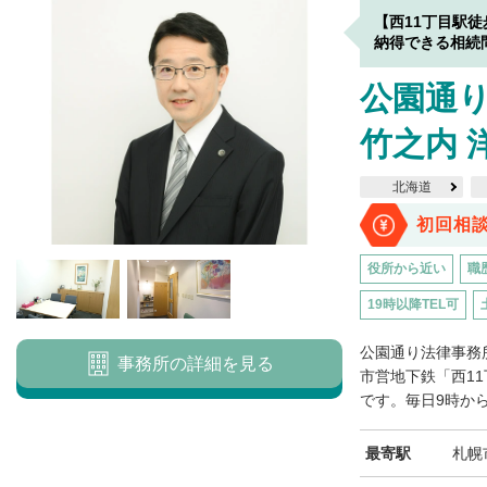
【西11丁目駅
納得できる相続
公園通
竹之内 
北海道
初回相
役所から近い
職
19時以降TEL可
公園通り法律事務
事務所の詳細を見る
市営地下鉄「西1
です。毎日9時から
最寄駅
札幌