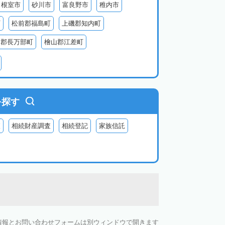
根室市
砂川市
富良野市
稚内市
町
松前郡福島町
上磯郡知内町
越郡長万部町
檜山郡江差町
瀬棚郡今金町
久遠郡せたな町
虻田郡ニセコ町
虻田郡倶知安町
虻田郡豊浦町
虻田郡洞爺湖町
を探す
郡神恵内村
古平郡古平町
積丹郡積丹町
査
相続財産調査
相続登記
家族信託
知郡奈井江町
空知郡上砂川町
由仁町
夕張郡長沼町
夕張郡栗山町
雨竜郡秩父別町
雨竜郡雨竜町
払郡安平町
勇払郡むかわ町
上川郡愛別町
上川郡上川町
上川郡東川町
情報とお問い合わせフォームは別ウィンドウで開きます