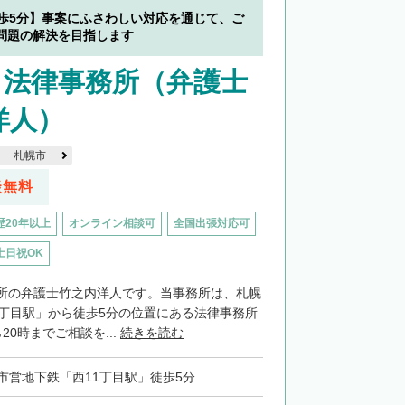
徒歩5分】事案にふさわしい対応を通じて、ご
問題の解決を目指します
り法律事務所（弁護士
洋人）
札幌市
談無料
歴20年以上
オンライン相談可
全国出張対応可
土日祝OK
所の弁護士竹之内洋人です。当事務所は、札幌
1丁目駅」から徒歩5分の位置にある法律事務所
20時までご相談を...
続きを読む
市営地下鉄「西11丁目駅」徒歩5分