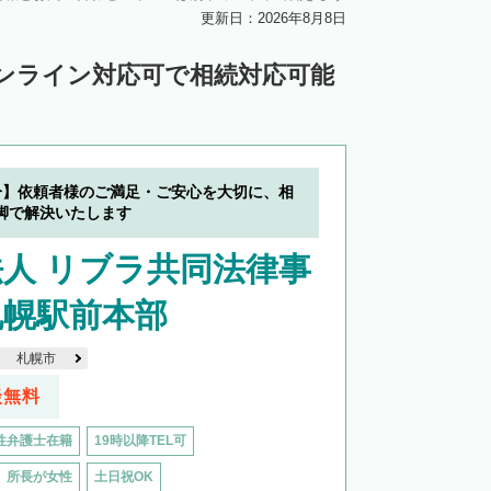
川郡新得町
上川郡清水町
中川郡本別町
更新日：2026年8月8日
中川郡池田町
中川郡豊頃町
ンライン対応可で相続対応可能
苫前郡羽幌町
苫前郡初山別村
谷郡猿払村
枝幸郡浜頓別町
利尻郡利尻富士町
網走郡美幌町
分】依頼者様のご満足・ご安心を大切に、相
里郡小清水町
常呂郡訓子府町
脚で解決いたします
紋別郡滝上町
紋別郡興部町
人 リブラ共同法律事
沙流郡日高町
沙流郡平取町
新冠郡新冠町
札幌駅前本部
河東郡音更町
河東郡士幌町
札幌市
河西郡更別村
広尾郡大樹町
談無料
路郡釧路町
厚岸郡厚岸町
厚岸郡浜中町
性弁護士在籍
19時以降TEL可
野付郡別海町
標津郡中標津町
所長が女性
土日祝OK