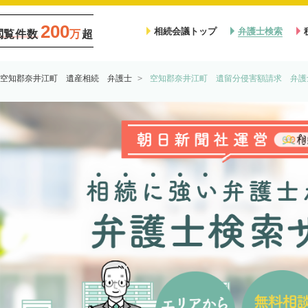
200
相続会議トップ
弁護士検索
閲覧件数
万
超
空知郡奈井江町 遺産相続 弁護士
空知郡奈井江町 遺留分侵害額請求 弁護