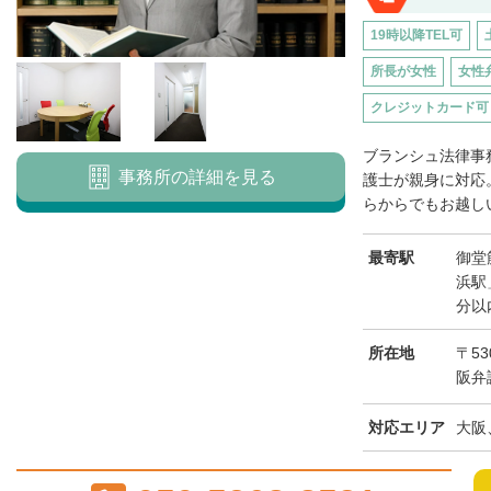
19時以降TEL可
所長が女性
女性
クレジットカード可
ブランシュ法律事
事務所の詳細を見る
護士が親身に対応
らからでもお越しい
最寄駅
御堂
浜駅
分以
所在地
〒53
阪弁
対応エリア
大阪