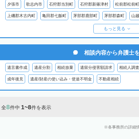
夕張市
歌志内市
石狩郡当別町
石狩郡新篠津村
松前郡松前
上磯郡木古内町
亀田郡七飯町
茅部郡鹿部町
茅部郡森町
山
檜山郡上ノ国町
檜山郡厚沢部町
爾志郡乙部町
奥尻郡奥尻町
もっと見る
島牧郡島牧村
寿都郡寿都町
寿都郡黒松内町
磯谷郡蘭越町
虻田郡真狩村
虻田郡留寿都村
虻田郡喜茂別町
虻田郡京極町
相談内容から
弁護士
岩内郡共和町
岩内郡岩内町
二海郡八雲町
古宇郡泊村
古宇
遺言書作成
遺産分割
相続放棄
遺留分侵害額請求
相続人調
余市郡仁木町
余市郡余市町
余市郡赤井川村
空知郡南幌町
成年後見
遺産/財産の使い込み・使途不明金
不動産相続
空知郡上富良野町
空知郡中富良野町
空知郡南富良野町
夕張郡
樺戸郡月形町
樺戸郡浦臼町
樺戸郡新十津川町
雨竜郡妹背牛町
8
1~8
全
件中
件を表示
雨竜郡北竜町
雨竜郡沼田町
勇払郡占冠村
勇払郡厚真町
勇
上川郡東神楽町
上川郡鷹栖町
上川郡当麻町
上川郡比布町
各事務所の詳細
上川郡美瑛町
上川郡和寒町
上川郡剣淵町
上川郡下川町
上