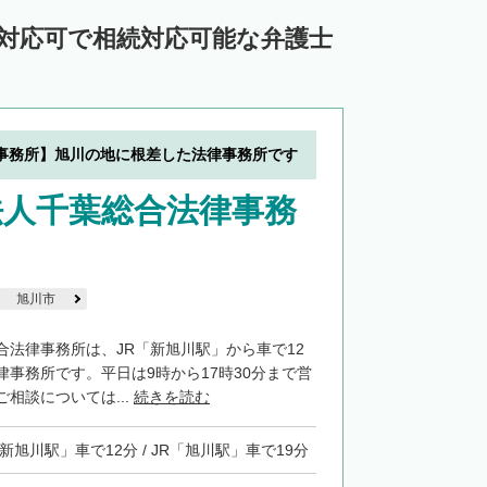
中川郡池田町
中川郡豊頃町
ン対応可で相続対応可能な弁護士
苫前郡羽幌町
苫前郡初山別村
谷郡猿払村
枝幸郡浜頓別町
利尻郡利尻富士町
網走郡美幌町
事務所】旭川の地に根差した法律事務所です
里郡小清水町
常呂郡訓子府町
法人千葉総合法律事務
紋別郡滝上町
紋別郡興部町
沙流郡日高町
沙流郡平取町
新冠郡新冠町
河東郡音更町
河東郡士幌町
旭川市
河西郡更別村
広尾郡大樹町
合法律事務所は、JR「新旭川駅」から車で12
律事務所です。平日は9時から17時30分まで営
路郡釧路町
厚岸郡厚岸町
厚岸郡浜中町
相談については...
続きを読む
野付郡別海町
標津郡中標津町
「新旭川駅」車で12分 / JR「旭川駅」車で19分