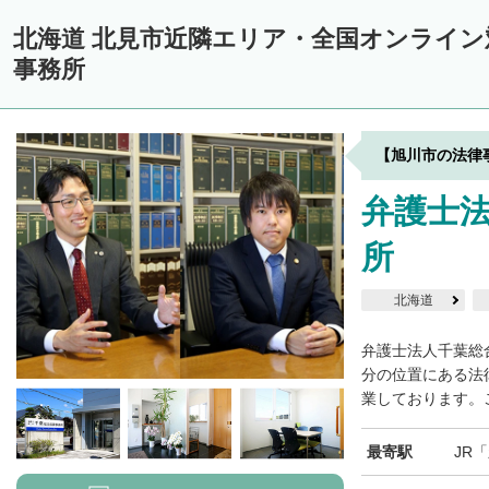
中川郡美深町
中川郡音威子府村
中川郡中川町
中川郡幕別町
北海道 北見市近隣エリア・全国オンライ
雨竜郡幌加内町
増毛郡増毛町
留萌郡小平町
苫前郡苫前町
事務所
天塩郡遠別町
天塩郡天塩町
天塩郡豊富町
天塩郡幌延町
宗
枝幸郡中頓別町
枝幸郡枝幸町
礼文郡礼文町
利尻郡利尻町
【旭川市の法律
網走郡津別町
網走郡大空町
斜里郡斜里町
斜里郡清里町
斜
弁護士
常呂郡置戸町
常呂郡佐呂間町
紋別郡遠軽町
紋別郡湧別町
所
紋別郡西興部村
紋別郡雄武町
有珠郡壮瞥町
白老郡白老町
浦河郡浦河町
様似郡様似町
幌泉郡えりも町
日高郡新ひだか町
北海道
河東郡上士幌町
河東郡鹿追町
河西郡芽室町
河西郡中札内村
弁護士法人千葉総
広尾郡広尾町
足寄郡足寄町
足寄郡陸別町
十勝郡浦幌町
分の位置にある法
釧
業しております。ご
川上郡標茶町
川上郡弟子屈町
阿寒郡鶴居村
白糠郡白糠町
最寄駅
JR
標津郡標津町
目梨郡羅臼町