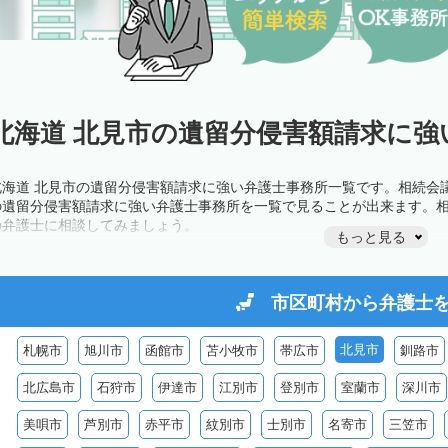
北海道 北見市の遺留分侵害額請求に強
北海道 北見市の遺留分侵害額請求に強い弁護士事務所一覧です。相続会
の遺留分侵害額請求に強い弁護士事務所を一覧で見ることが出来ます。
の弁護士に相談してみましょう。
もっと見る
市区町村から
弁護士
北見市
札幌市
旭川市
函館市
苫小牧市
帯広市
釧路市
北広島市
石狩市
伊達市
江別市
登別市
室蘭市
深川市
美唄市
芦別市
赤平市
紋別市
士別市
名寄市
三笠市