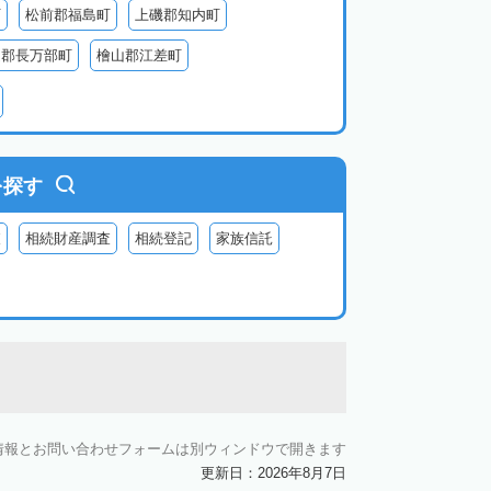
町
松前郡福島町
上磯郡知内町
越郡長万部町
檜山郡江差町
瀬棚郡今金町
久遠郡せたな町
虻田郡ニセコ町
虻田郡倶知安町
虻田郡豊浦町
虻田郡洞爺湖町
を探す
郡神恵内村
古平郡古平町
積丹郡積丹町
査
相続財産調査
相続登記
家族信託
空知郡奈井江町
空知郡上砂川町
由仁町
夕張郡長沼町
夕張郡栗山町
雨竜郡秩父別町
雨竜郡雨竜町
払郡安平町
勇払郡むかわ町
上川郡愛別町
上川郡上川町
上川郡東川町
情報とお問い合わせフォームは別ウィンドウで開きます
川郡新得町
上川郡清水町
中川郡本別町
更新日：2026年8月7日