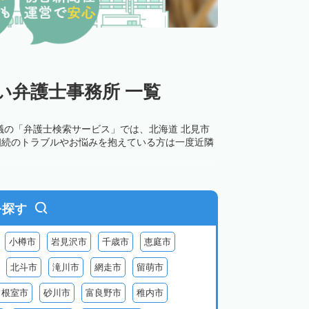
い弁護士事務所 一覧
議の「弁護士検索サービス」では、北海道 北見市
相続のトラブルやお悩みを抱えている方は一度近隣
を探す
小樽市
岩見沢市
千歳市
恵庭市
北斗市
滝川市
網走市
留萌市
根室市
砂川市
富良野市
稚内市