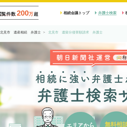
200
相続会議トップ
弁護士検索
閲覧件数
万
超
北見市 遺産相続 弁護士
北見市 遺留分侵害額請求 弁護士