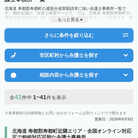
北海道 寿都郡寿都町の遺留分侵害額請求に強い弁護士事務所一覧で
す。相続会議の「弁護士検索サービス」では、北海道 寿都郡寿都町の
遺留分侵害額請求に強い弁護士事務所を一覧で見ることが出来ます。相
もっと見る
続のトラブルやお悩みを抱えている方は一度近隣の弁護士に相談してみ
ましょう。
さらに条件を絞り込む
市区町村から
弁護士を探す
相談内容から
弁護士を探す
41
1~41
全
件中
件を表示
各事務所の詳細情報とお問い合わせフォームは別ウィンドウで開きます
更新日：2026年8月9日
北海道 寿都郡寿都町近隣エリア・全国オンライン対応
可で相続対応可能な弁護士事務所