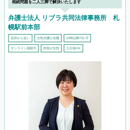
相続問題を二人三脚で解決いたします
弁護士法人 リブラ共同法律事務所 札
幌駅前本部
役所から近い
女性弁護士在籍
19時以降TEL可
オンライン相談可
所長が女性
土日祝OK