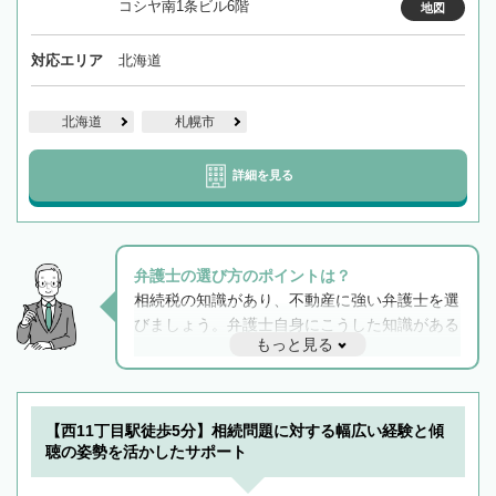
コシヤ南1条ビル6階
地図
対応エリア
北海道
北海道
札幌市
詳細を見る
弁護士の選び方のポイントは？
相続税の知識があり、不動産に強い弁護士を選
びましょう。弁護士自身にこうした知識がある
もっと見る
と他士業との連携もスムーズに進み、トラブル
解決のみならず相続をトータルで任せることが
できます。また、相続は感情がからむ分野なの
でフィーリングも重要です。実際に電話や面談
【西11丁目駅徒歩5分】相続問題に対する幅広い経験と傾
で複数の弁護士と会話をしてウマが合う方に依
聴の姿勢を活かしたサポート
頼をするのがおすすめです。