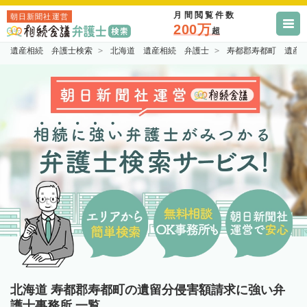
月間閲覧件数
朝日新聞社運営
200万
超
遺産相続 弁護士検索
北海道 遺産相続 弁護士
寿都郡寿都町 遺産
北海道 寿都郡寿都町の遺留分侵害額請求に強い弁
護士事務所 一覧