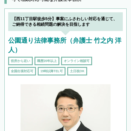
【西11丁目駅徒歩5分】事案にふさわしい対応を通じて、
ご納得できる相続問題の解決を目指します
公園通り法律事務所（弁護士 竹之内 洋
人）
役所から近い
職歴20年以上
オンライン相談可
全国出張対応可
19時以降TEL可
土日祝OK