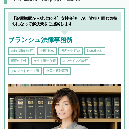
【淀屋橋駅から徒歩10分】女性弁護士が、皆様と同じ気持
ちになって解決策をご提案します
ブランシュ法律事務所
19時以降TEL可
土日祝OK
役所から近い
駐車場あり
所長が女性
女性弁護士在籍
オンライン相談可
クレジットカード可
全国出張対応可