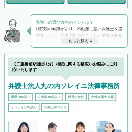
弁護士の選び方のポイントは？
相続税の知識があり、不動産に強い弁護士を選
びましょう。弁護士自身にこうした知識がある
もっと見る
と他士業との連携もスムーズに進み、トラブル
解決のみならず相続をトータルで任せることが
できます。また、相続は感情がからむ分野なの
でフィーリングも重要です。実際に電話や面談
【二重橋前駅徒歩1分】相続に関する幅広いお悩みにご対
で複数の弁護士と会話をしてウマが合う方に依
応いたします
頼をするのがおすすめです。
弁護士法人丸の内ソレイユ法律事務所
職歴20年以上
在籍数10名以上
所長が女性
女性弁護士在籍
オンライン相談可
19時以降TEL可