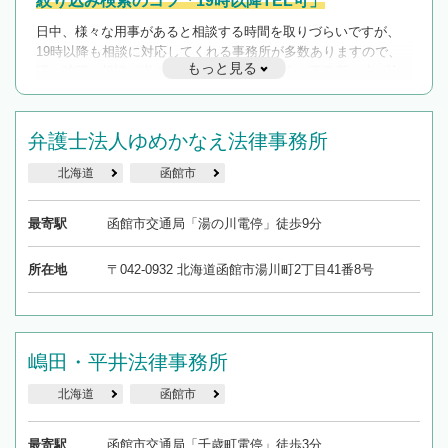
絞り込み検索のコツ「19時以降TEL可」
日中、様々な用事があると相談する時間を取りづらいですが、
19時以降も相談に対応してくれる事務所が多数ありますので、
もっと見る
遅い時間の相談が増えそうな場合はそのような事務所に絞り込
んで検索してみましょう。
19時以降TEL可の条件
弁護士法人ゆめかなえ法律事務所
を加えて再検索
北海道
函館市
最寄駅
函館市交通局「湯の川電停」徒歩9分
所在地
〒042-0932 北海道函館市湯川町2丁目41番8号
嶋田・平井法律事務所
北海道
函館市
最寄駅
函館市交通局「千歳町電停」徒歩3分