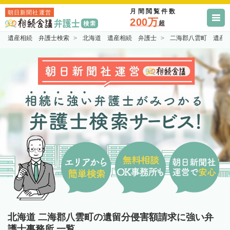
月間閲覧件数
朝日新聞社運営
200万
超
遺産相続 弁護士検索
北海道 遺産相続 弁護士
二海郡八雲町 遺産
北海道 二海郡八雲町の遺留分侵害額請求に強い弁
護士事務所 一覧