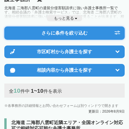
北海道 二海郡八雲町の遺留分侵害額請求に強い弁護士事務所一覧で
す。相続会議の「弁護士検索サービス」では、北海道 二海郡八雲町の
遺留分侵害額請求に強い弁護士事務所を一覧で見ることが出来ます。相
もっと見る
続のトラブルやお悩みを抱えている方は一度近隣の弁護士に相談してみ
ましょう。
さらに条件を絞り込む
市区町村から
弁護士を探す
相談内容から
弁護士を探す
10
1~10
全
件中
件を表示
各事務所の詳細情報とお問い合わせフォームは別ウィンドウで開きます
更新日：2026年8月9日
北海道 二海郡八雲町近隣エリア・全国オンライン対応
可で相続対応可能な弁護士事務所