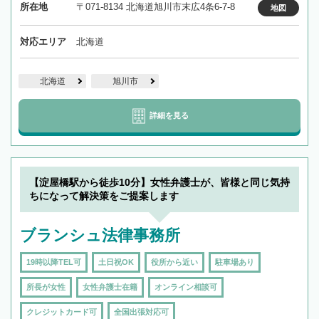
所在地
〒071-8134 北海道旭川市末広4条6-7-8
地図
対応エリア
北海道
北海道
旭川市
詳細を見る
【淀屋橋駅から徒歩10分】女性弁護士が、皆様と同じ気持
ちになって解決策をご提案します
ブランシュ法律事務所
19時以降TEL可
土日祝OK
役所から近い
駐車場あり
所長が女性
女性弁護士在籍
オンライン相談可
クレジットカード可
全国出張対応可