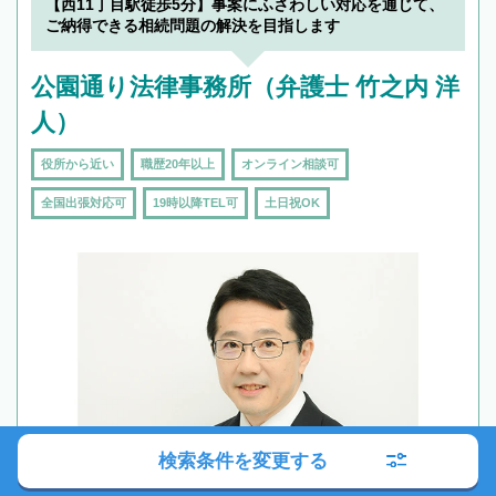
【西11丁目駅徒歩5分】事案にふさわしい対応を通じて、
ご納得できる相続問題の解決を目指します
公園通り法律事務所（弁護士 竹之内 洋
人）
役所から近い
職歴20年以上
オンライン相談可
全国出張対応可
19時以降TEL可
土日祝OK
検索条件を変更する