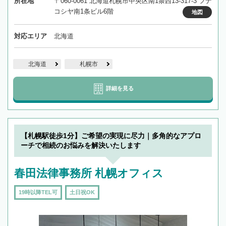
所在地
〒060-0061 北海道札幌市中央区南1条西13-317-3 フナ
コシヤ南1条ビル6階
地図
対応エリア
北海道
北海道
札幌市
詳細を見る
【札幌駅徒歩1分】ご希望の実現に尽力｜多角的なアプロ
ーチで相続のお悩みを解決いたします
春田法律事務所 札幌オフィス
19時以降TEL可
土日祝OK