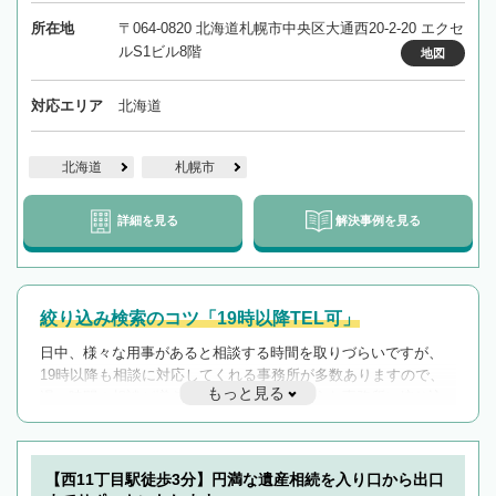
所在地
〒064-0820 北海道札幌市中央区大通西20-2-20 エクセ
ルS1ビル8階
地図
対応エリア
北海道
北海道
札幌市
詳細を見る
解決事例を見る
絞り込み検索のコツ「19時以降TEL可」
日中、様々な用事があると相談する時間を取りづらいですが、
19時以降も相談に対応してくれる事務所が多数ありますので、
もっと見る
遅い時間の相談が増えそうな場合はそのような事務所に絞り込
んで検索してみましょう。
19時以降TEL可の条件
を加えて再検索
【西11丁目駅徒歩3分】円満な遺産相続を入り口から出口