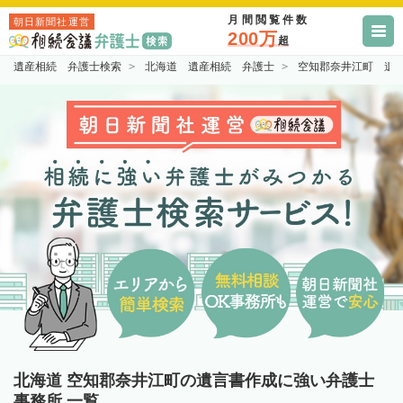
月間閲覧件数
朝日新聞社運営
200万
超
遺産相続 弁護士検索
北海道 遺産相続 弁護士
空知郡奈井江町 遺
北海道 空知郡奈井江町の遺言書作成に強い弁護士
事務所 一覧