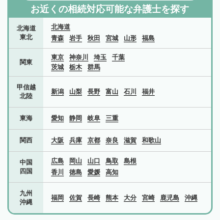
お近くの相続対応可能な
弁護士を探す
北海道
北海道
東北
青森
岩手
秋田
宮城
山形
福島
東京
神奈川
埼玉
千葉
関東
茨城
栃木
群馬
甲信越
新潟
山梨
長野
富山
石川
福井
北陸
東海
愛知
静岡
岐阜
三重
関西
大阪
兵庫
京都
奈良
滋賀
和歌山
広島
岡山
山口
鳥取
島根
中国
四国
香川
徳島
愛媛
高知
九州
福岡
佐賀
長崎
熊本
大分
宮崎
鹿児島
沖縄
沖縄