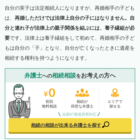
自分の実子は法定相続人になりますが、再婚相手の子ども
は、
再婚しただけでは法律上自分の子にはなりません。自
分と連れ子が法律上の親子関係を結ぶには、養子縁組が必
要
です。法律上は養子縁組をして初めて、再婚相手の子ど
もは自分の「子」となり、自分が亡くなったときに遺産を
相続する権利を持つようになります。
弁護士
相続相談
お考え
方へ
への
を
の
初回
相続が
エリアで
無料相談
得意な弁護士
探せる
全国47都道府県対応
相続の相談が出来る
弁護士を探す