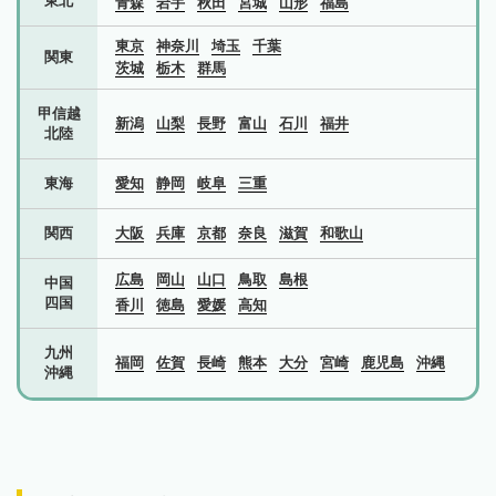
東北
青森
岩手
秋田
宮城
山形
福島
東京
神奈川
埼玉
千葉
関東
茨城
栃木
群馬
甲信越
新潟
山梨
長野
富山
石川
福井
北陸
東海
愛知
静岡
岐阜
三重
関西
大阪
兵庫
京都
奈良
滋賀
和歌山
広島
岡山
山口
鳥取
島根
中国
四国
香川
徳島
愛媛
高知
九州
福岡
佐賀
長崎
熊本
大分
宮崎
鹿児島
沖縄
沖縄