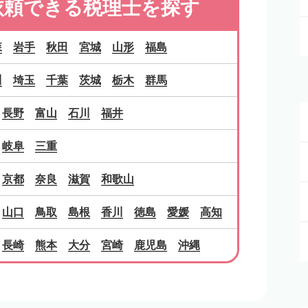
依頼できる税理士を探す
森
岩手
秋田
宮城
山形
福島
川
埼玉
千葉
茨城
栃木
群馬
長野
富山
石川
福井
岐阜
三重
京都
奈良
滋賀
和歌山
山口
鳥取
島根
香川
徳島
愛媛
高知
長崎
熊本
大分
宮崎
鹿児島
沖縄