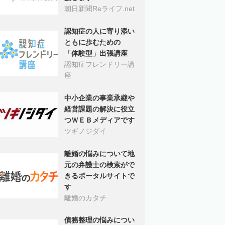
朝日新聞Reライフ.net
認知症の人に寄り添い
ともに歩むための
「体験型」出張講座
認知症フレンドリー講
座
中小企業の事業承継や
経営課題の解決に役立
つＷＥＢメディアです
ツギノジダイ
離婚の悩みについて地
元の弁護士の検索がで
きるポータルサイトで
す
離婚のカタチ
債務整理の悩みについ