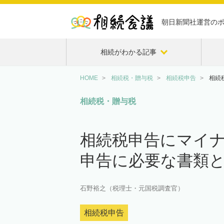
朝日新聞社運営の
相続がわかる記事
HOME
相続税・贈与税
相続税申告
相続
相続税・贈与税
相続税申告にマイ
申告に必要な書類
石野裕之（税理士・元国税調査官）
相続税申告