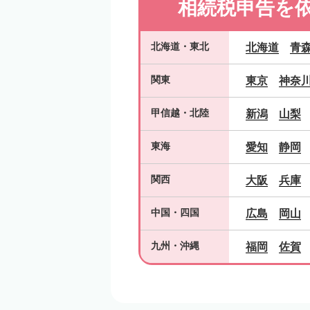
相続税申告を
北海道
・
東北
北海道
青
関東
東京
神奈
甲信越
・
北陸
新潟
山梨
東海
愛知
静岡
関西
大阪
兵庫
中国
・
四国
広島
岡山
九州
・
沖縄
福岡
佐賀