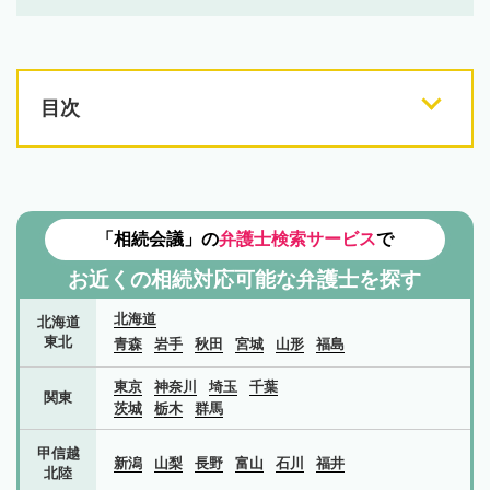
目次
「相続会議」の
弁護士検索サービス
で
お近くの相続対応可能な
弁護士を探す
北海道
北海道
東北
青森
岩手
秋田
宮城
山形
福島
東京
神奈川
埼玉
千葉
関東
茨城
栃木
群馬
甲信越
新潟
山梨
長野
富山
石川
福井
北陸