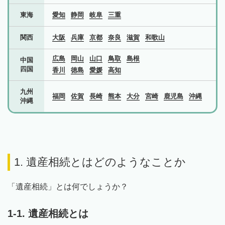
東海
愛知
静岡
岐阜
三重
関西
大阪
兵庫
京都
奈良
滋賀
和歌山
広島
岡山
山口
鳥取
島根
中国
四国
香川
徳島
愛媛
高知
九州
福岡
佐賀
長崎
熊本
大分
宮崎
鹿児島
沖縄
沖縄
1. 遺産相続とはどのようなことか
「遺産相続」とは何でしょうか？
1-1. 遺産相続とは