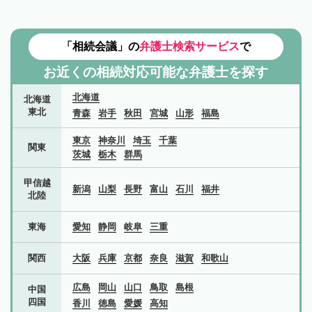
「相続会議」の
弁護士検索サービス
で
お近くの相続対応可能な
弁護士を探す
北海道
北海道
東北
青森
岩手
秋田
宮城
山形
福島
東京
神奈川
埼玉
千葉
関東
茨城
栃木
群馬
甲信越
新潟
山梨
長野
富山
石川
福井
北陸
東海
愛知
静岡
岐阜
三重
関西
大阪
兵庫
京都
奈良
滋賀
和歌山
広島
岡山
山口
鳥取
島根
中国
四国
香川
徳島
愛媛
高知